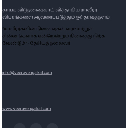
தாயக விடுதலைக்காய் வித்தாகிய மாவீரர்
விபரங்களை ஆவணப்படுத்தும் ஓர் தரவுத்தளம்.
“மாவீரர்களின் நினைவுகள் வரலாற்றுச்
சின்னங்களாக என்றென்றும் நிலைத்து நிற்க
வேண்டும் ”- தேசியத் தலைவர்
info@veeravengaikal.com
www.veeravengaikal.com