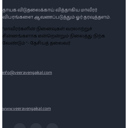
தாயக விடுதலைக்காய் வித்தாகிய மாவீரர்
விபரங்களை ஆவணப்படுத்தும் ஓர் தரவுத்தளம்.
“மாவீரர்களின் நினைவுகள் வரலாற்றுச்
சின்னங்களாக என்றென்றும் நிலைத்து நிற்க
வேண்டும் ”- தேசியத் தலைவர்
info@veeravengaikal.com
www.veeravengaikal.com