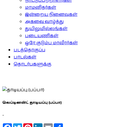
நாட்டுப்பற்றாளர்கள்
மாமனிதர்கள்
இன்றைய நினைவுகள்
அகவை வாழ்த்து
துயிலுமில்லங்கள்
படையணிகள்
ஒரே குடும்ப மாவீரர்கள்
படத்தொகுப்பு
பாடல்கள்
தொடர்புகளுக்கு
லெப்டினன்ட் தாடியப்பு (பப்பா)
-
Facebook
Twitter
Pinterest
LinkedIn
Email
Share