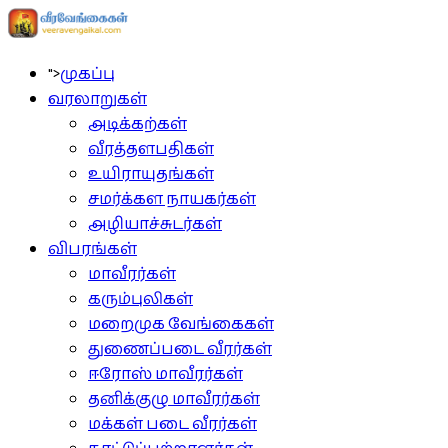
">
முகப்பு
வரலாறுகள்
அடிக்கற்கள்
வீரத்தளபதிகள்
உயிராயுதங்கள்
சமர்க்கள நாயகர்கள்
அழியாச்சுடர்கள்
விபரங்கள்
மாவீரர்கள்
கரும்புலிகள்
மறைமுக வேங்கைகள்
துணைப்படை வீரர்கள்
ஈரோஸ் மாவீரர்கள்
தனிக்குழு மாவீரர்கள்
மக்கள் படை வீரர்கள்