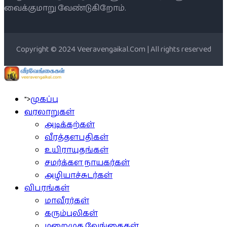
வைக்குமாறு வேண்டுகிறோம்.
Copyright © 2024 Veeravengaikal.Com | All rights reserved
">
முகப்பு
வரலாறுகள்
அடிக்கற்கள்
வீரத்தளபதிகள்
உயிராயுதங்கள்
சமர்க்கள நாயகர்கள்
அழியாச்சுடர்கள்
விபரங்கள்
மாவீரர்கள்
கரும்புலிகள்
மறைமுக வேங்கைகள்