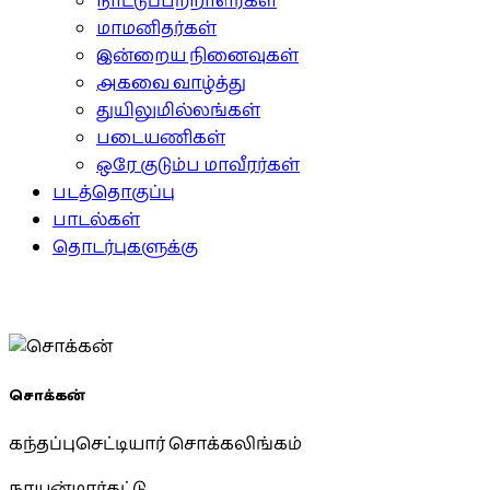
நாட்டுப்பற்றாளர்கள்
மாமனிதர்கள்
இன்றைய நினைவுகள்
அகவை வாழ்த்து
துயிலுமில்லங்கள்
படையணிகள்
ஒரே குடும்ப மாவீரர்கள்
படத்தொகுப்பு
பாடல்கள்
தொடர்புகளுக்கு
சொக்கன்
கந்தப்புசெட்டியார் சொக்கலிங்கம்
நாயன்மார்கட்டு