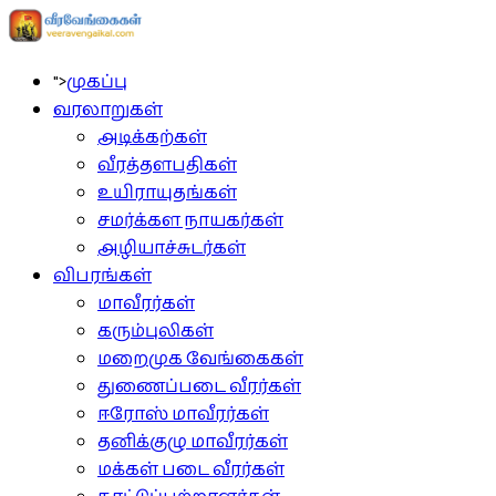
">
முகப்பு
வரலாறுகள்
அடிக்கற்கள்
வீரத்தளபதிகள்
உயிராயுதங்கள்
சமர்க்கள நாயகர்கள்
அழியாச்சுடர்கள்
விபரங்கள்
மாவீரர்கள்
கரும்புலிகள்
மறைமுக வேங்கைகள்
துணைப்படை வீரர்கள்
ஈரோஸ் மாவீரர்கள்
தனிக்குழு மாவீரர்கள்
மக்கள் படை வீரர்கள்