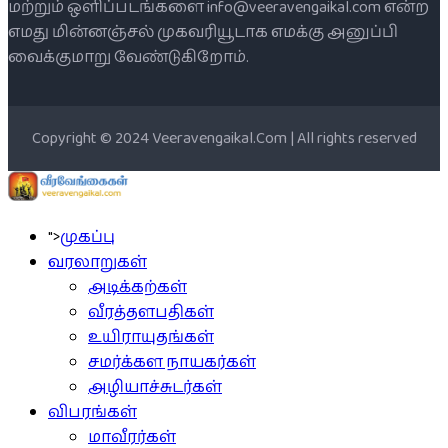
மற்றும் ஒளிப்படங்களை info@veeravengaikal.com என்ற
எமது மின்னஞ்சல் முகவரியூடாக எமக்கு அனுப்பி
வைக்குமாறு வேண்டுகிறோம்.
Copyright © 2024 Veeravengaikal.Com | All rights reserved
">
முகப்பு
வரலாறுகள்
அடிக்கற்கள்
வீரத்தளபதிகள்
உயிராயுதங்கள்
சமர்க்கள நாயகர்கள்
அழியாச்சுடர்கள்
விபரங்கள்
மாவீரர்கள்