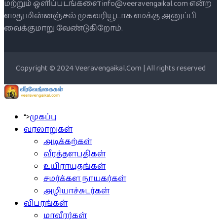
மற்றும் ஒளிப்படங்களை info@veeravengaikal.com என்ற
எமது மின்னஞ்சல் முகவரியூடாக எமக்கு அனுப்பி
வைக்குமாறு வேண்டுகிறோம்.
Copyright © 2024 Veeravengaikal.Com | All rights reserved
">
முகப்பு
வரலாறுகள்
அடிக்கற்கள்
வீரத்தளபதிகள்
உயிராயுதங்கள்
சமர்க்கள நாயகர்கள்
அழியாச்சுடர்கள்
விபரங்கள்
மாவீரர்கள்