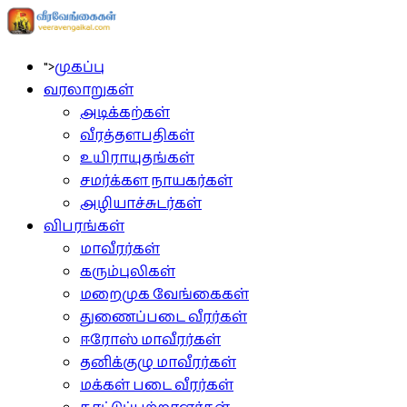
">
முகப்பு
வரலாறுகள்
அடிக்கற்கள்
வீரத்தளபதிகள்
உயிராயுதங்கள்
சமர்க்கள நாயகர்கள்
அழியாச்சுடர்கள்
விபரங்கள்
மாவீரர்கள்
கரும்புலிகள்
மறைமுக வேங்கைகள்
துணைப்படை வீரர்கள்
ஈரோஸ் மாவீரர்கள்
தனிக்குழு மாவீரர்கள்
மக்கள் படை வீரர்கள்