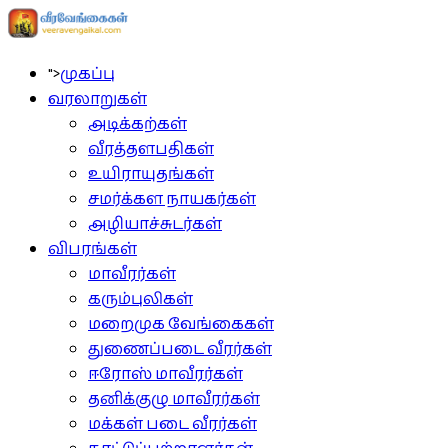
">
முகப்பு
வரலாறுகள்
அடிக்கற்கள்
வீரத்தளபதிகள்
உயிராயுதங்கள்
சமர்க்கள நாயகர்கள்
அழியாச்சுடர்கள்
விபரங்கள்
மாவீரர்கள்
கரும்புலிகள்
மறைமுக வேங்கைகள்
துணைப்படை வீரர்கள்
ஈரோஸ் மாவீரர்கள்
தனிக்குழு மாவீரர்கள்
மக்கள் படை வீரர்கள்