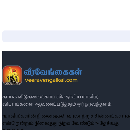
தாயக விடுதலைக்காய் வித்தாகிய மாவீரர்
விபரங்களை ஆவணப்படுத்தும் ஓர் தரவுத்தளம்.
“மாவீரர்களின் நினைவுகள் வரலாற்றுச் சின்னங்களாக
என்றென்றும் நிலைத்து நிற்க வேண்டும் ”- தேசியத்