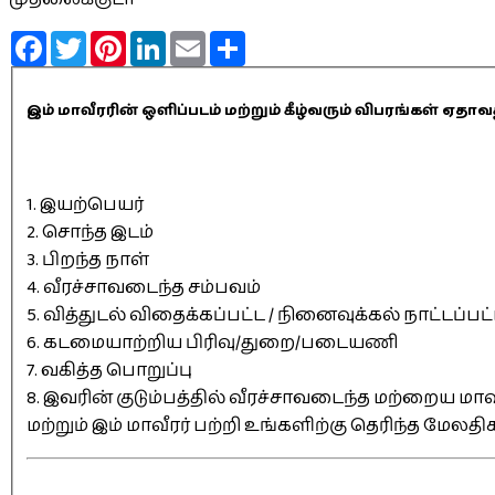
Facebook
Twitter
Pinterest
LinkedIn
Email
Share
இம் மாவீரரின் ஒளிப்படம் மற்றும் கீழ்வரும் விபரங்கள் 
1. இயற்பெயர்
2. சொந்த இடம்
3. பிறந்த நாள்
4. வீரச்சாவடைந்த சம்பவம்
5. வித்துடல் விதைக்கப்பட்ட / நினைவுக்கல் நாட்டப்பட
6. கடமையாற்றிய பிரிவு/துறை/படையணி
7. வகித்த பொறுப்பு
8. இவரின் குடும்பத்தில் வீரச்சாவடைந்த மற்றைய மாவீ
மற்றும் இம் மாவீரர் பற்றி உங்களிற்கு தெரிந்த மேலத