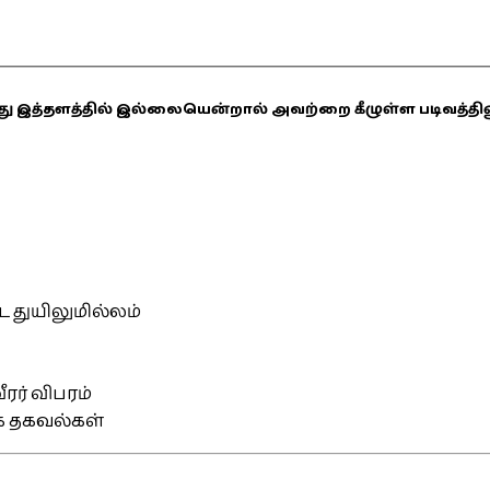
ஏதாவது இத்தளத்தில் இல்லையென்றால் அவற்றை கீழுள்ள படிவத்த
்ட துயிலுமில்லம்
ரர் விபரம்
ிக தகவல்கள்