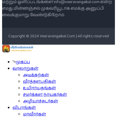
மற்றும் ஒளிப்படங்களை info@veeravengaikal.com என்ற
எமது மின்னஞ்சல் முகவரியூடாக எமக்கு அனுப்பி
வைக்குமாறு வேண்டுகிறோம்.
Copyright © 2024 Veeravengaikal.Com | All rights reserved
">
முகப்பு
வரலாறுகள்
அடிக்கற்கள்
வீரத்தளபதிகள்
உயிராயுதங்கள்
சமர்க்கள நாயகர்கள்
அழியாச்சுடர்கள்
விபரங்கள்
மாவீரர்கள்