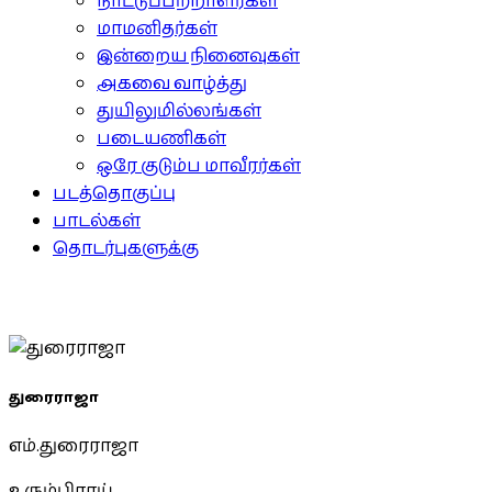
நாட்டுப்பற்றாளர்கள்
மாமனிதர்கள்
இன்றைய நினைவுகள்
அகவை வாழ்த்து
துயிலுமில்லங்கள்
படையணிகள்
ஒரே குடும்ப மாவீரர்கள்
படத்தொகுப்பு
பாடல்கள்
தொடர்புகளுக்கு
துரைராஜா
எம்.துரைராஜா
உரும்பிராய்