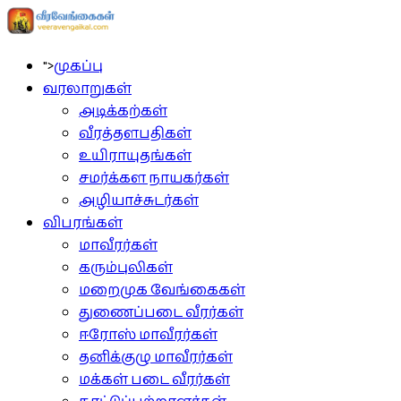
">
முகப்பு
வரலாறுகள்
அடிக்கற்கள்
வீரத்தளபதிகள்
உயிராயுதங்கள்
சமர்க்கள நாயகர்கள்
அழியாச்சுடர்கள்
விபரங்கள்
மாவீரர்கள்
கரும்புலிகள்
மறைமுக வேங்கைகள்
துணைப்படை வீரர்கள்
ஈரோஸ் மாவீரர்கள்
தனிக்குழு மாவீரர்கள்
மக்கள் படை வீரர்கள்