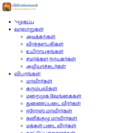
">
முகப்பு
வரலாறுகள்
அடிக்கற்கள்
வீரத்தளபதிகள்
உயிராயுதங்கள்
சமர்க்கள நாயகர்கள்
அழியாச்சுடர்கள்
விபரங்கள்
மாவீரர்கள்
கரும்புலிகள்
மறைமுக வேங்கைகள்
துணைப்படை வீரர்கள்
ஈரோஸ் மாவீரர்கள்
தனிக்குழு மாவீரர்கள்
மக்கள் படை வீரர்கள்