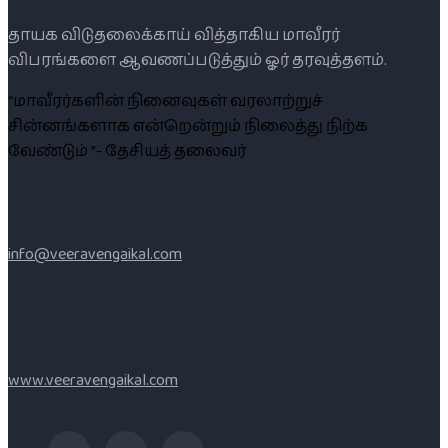
தாயக விடுதலைக்காய் வித்தாகிய மாவீரர்
விபரங்களை ஆவணப்படுத்தும் ஓர் தரவுத்தளம்.
“மாவீரர்களின் நினைவுகள் வரலாற்றுச்
சின்னங்களாக என்றென்றும் நிலைத்து நிற்க
வேண்டும் ”- தேசியத் தலைவர்
info@veeravengaikal.com
www.veeravengaikal.com