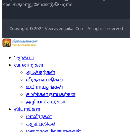
வைக்குமாறு வேண்டுகிறோம்.
Copyright © 2024 Veeravengaikal.Com | All rights reserved
">
முகப்பு
வரலாறுகள்
அடிக்கற்கள்
வீரத்தளபதிகள்
உயிராயுதங்கள்
சமர்க்கள நாயகர்கள்
அழியாச்சுடர்கள்
விபரங்கள்
மாவீரர்கள்
கரும்புலிகள்
மறைமுக வேங்கைகள்