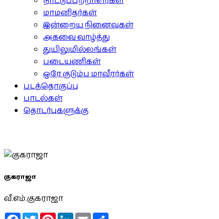
நாட்டுப்பற்றாளர்கள்
மாமனிதர்கள்
இன்றைய நினைவுகள்
அகவை வாழ்த்து
துயிலுமில்லங்கள்
படையணிகள்
ஒரே குடும்ப மாவீரர்கள்
படத்தொகுப்பு
பாடல்கள்
தொடர்புகளுக்கு
குகராஜா
வீ.எம்.குகராஜா
Facebook
Twitter
Pinterest
LinkedIn
Email
Share