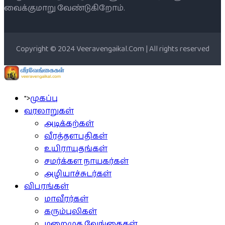
வைக்குமாறு வேண்டுகிறோம்.
Copyright © 2024 Veeravengaikal.Com | All rights reserved
">
முகப்பு
வரலாறுகள்
அடிக்கற்கள்
வீரத்தளபதிகள்
உயிராயுதங்கள்
சமர்க்கள நாயகர்கள்
அழியாச்சுடர்கள்
விபரங்கள்
மாவீரர்கள்
கரும்புலிகள்
மறைமுக வேங்கைகள்