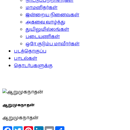
நாட்டுப்பற்றாளர்கள்
மாமனிதர்கள்
இன்றைய நினைவுகள்
அகவை வாழ்த்து
துயிலுமில்லங்கள்
படையணிகள்
ஒரே குடும்ப மாவீரர்கள்
படத்தொகுப்பு
பாடல்கள்
தொடர்புகளுக்கு
ஆறுமுகநாதன்
ஆறுமுகநாதன்
Facebook
Twitter
Pinterest
LinkedIn
Email
Share