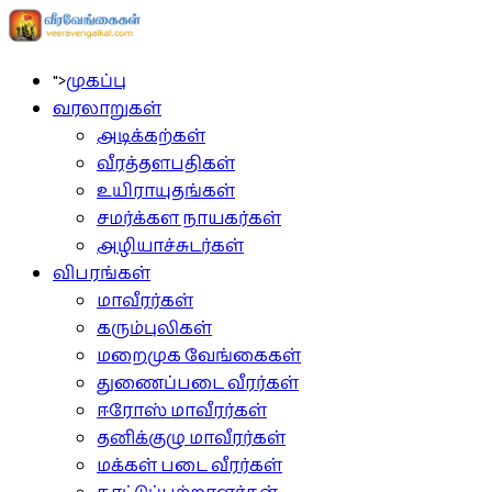
">
முகப்பு
வரலாறுகள்
அடிக்கற்கள்
வீரத்தளபதிகள்
உயிராயுதங்கள்
சமர்க்கள நாயகர்கள்
அழியாச்சுடர்கள்
விபரங்கள்
மாவீரர்கள்
கரும்புலிகள்
மறைமுக வேங்கைகள்
துணைப்படை வீரர்கள்
ஈரோஸ் மாவீரர்கள்
தனிக்குழு மாவீரர்கள்
மக்கள் படை வீரர்கள்