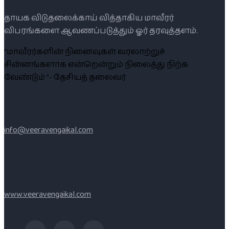
தாயக விடுதலைக்காய் வித்தாகிய மாவீரர்
விபரங்களை ஆவணப்படுத்தும் ஓர் தரவுத்தளம்.
“மாவீரர்களின் நினைவுகள் வரலாற்றுச்
சின்னங்களாக என்றென்றும் நிலைத்து நிற்க
வேண்டும் ”- தேசியத் தலைவர்
info@veeravengaikal.com
www.veeravengaikal.com