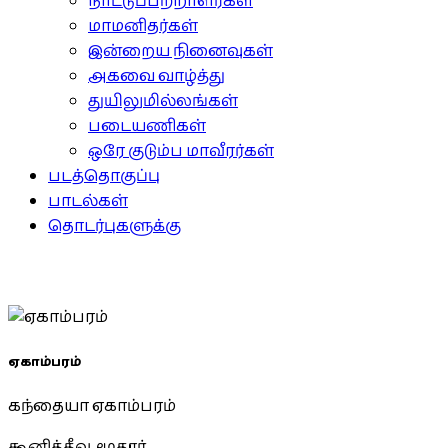
நாட்டுப்பற்றாளர்கள்
மாமனிதர்கள்
இன்றைய நினைவுகள்
அகவை வாழ்த்து
துயிலுமில்லங்கள்
படையணிகள்
ஒரே குடும்ப மாவீரர்கள்
படத்தொகுப்பு
பாடல்கள்
தொடர்புகளுக்கு
ஏகாம்பரம்
கந்தையா ஏகாம்பரம்
கூனித்தீவு, மூதூர்