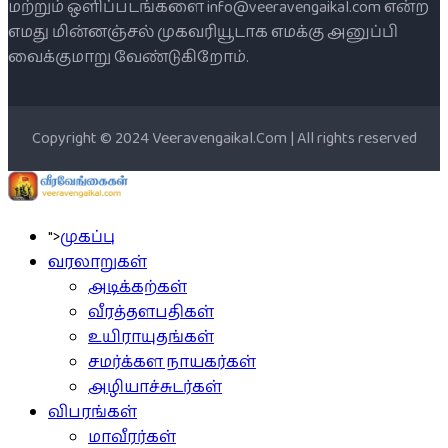
மற்றும் ஒளிப்படங்களை info@veeravengaikal.com என்ற
எமது மின்னஞ்சல் முகவரியூடாக எமக்கு அனுப்பி
வைக்குமாறு வேண்டுகிறோம்.
Copyright © 2024 Veeravengaikal.Com | All rights reserved
">
முகப்பு
வரலாறுகள்
அடிக்கற்கள்
வீரத்தளபதிகள்
உயிராயுதங்கள்
சமர்க்கள நாயகர்கள்
அழியாச்சுடர்கள்
விபரங்கள்
மாவீரர்கள்