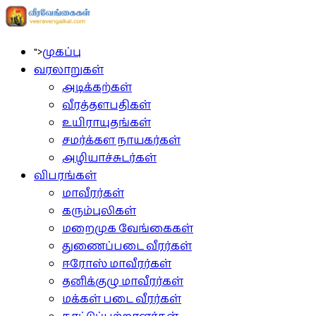
">
முகப்பு
வரலாறுகள்
அடிக்கற்கள்
வீரத்தளபதிகள்
உயிராயுதங்கள்
சமர்க்கள நாயகர்கள்
அழியாச்சுடர்கள்
விபரங்கள்
மாவீரர்கள்
கரும்புலிகள்
மறைமுக வேங்கைகள்
துணைப்படை வீரர்கள்
ஈரோஸ் மாவீரர்கள்
தனிக்குழு மாவீரர்கள்
மக்கள் படை வீரர்கள்