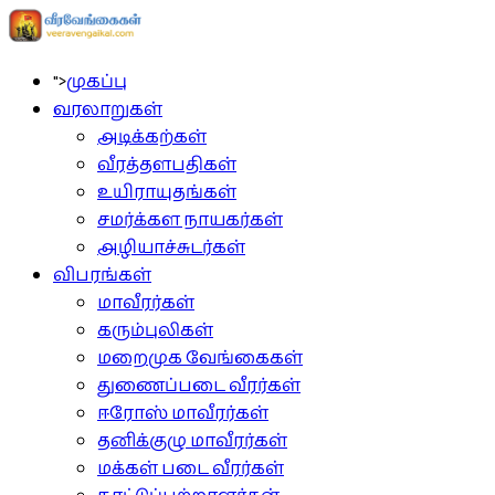
">
முகப்பு
வரலாறுகள்
அடிக்கற்கள்
வீரத்தளபதிகள்
உயிராயுதங்கள்
சமர்க்கள நாயகர்கள்
அழியாச்சுடர்கள்
விபரங்கள்
மாவீரர்கள்
கரும்புலிகள்
மறைமுக வேங்கைகள்
துணைப்படை வீரர்கள்
ஈரோஸ் மாவீரர்கள்
தனிக்குழு மாவீரர்கள்
மக்கள் படை வீரர்கள்