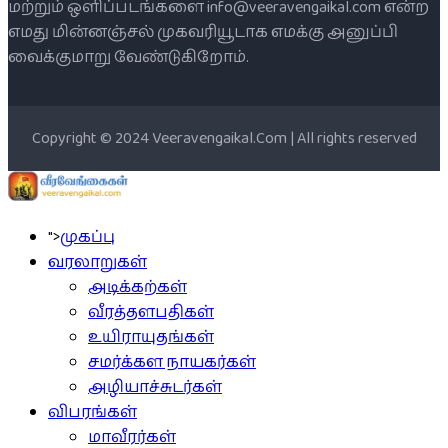
மற்றும் ஒளிப்படங்களை info@veeravengaikal.com என்ற
எமது மின்னஞ்சல் முகவரியூடாக எமக்கு அனுப்பி
வைக்குமாறு வேண்டுகிறோம்.
Copyright © 2024 Veeravengaikal.Com | All rights reserved
">
முகப்பு
வரலாறுகள்
அடிக்கற்கள்
வீரத்தளபதிகள்
உயிராயுதங்கள்
சமர்க்கள நாயகர்கள்
அழியாச்சுடர்கள்
விபரங்கள்
மாவீரர்கள்