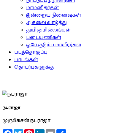
நாட்டுப்பற்றாளர்கள்
மாமனிதர்கள்
இன்றைய நினைவுகள்
அகவை வாழ்த்து
துயிலுமில்லங்கள்
படையணிகள்
ஒரே குடும்ப மாவீரர்கள்
படத்தொகுப்பு
பாடல்கள்
தொடர்புகளுக்கு
நடராஜா
முருகேசன் நடராஜா
Facebook
Twitter
Pinterest
LinkedIn
Email
Share