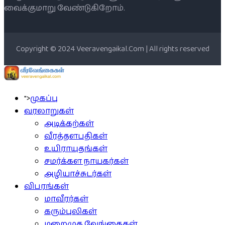
வைக்குமாறு வேண்டுகிறோம்.
Copyright © 2024 Veeravengaikal.Com | All rights reserved
">
முகப்பு
வரலாறுகள்
அடிக்கற்கள்
வீரத்தளபதிகள்
உயிராயுதங்கள்
சமர்க்கள நாயகர்கள்
அழியாச்சுடர்கள்
விபரங்கள்
மாவீரர்கள்
கரும்புலிகள்
மறைமுக வேங்கைகள்