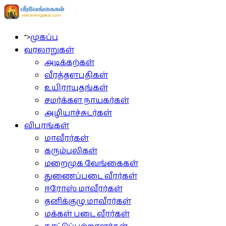
">
முகப்பு
வரலாறுகள்
அடிக்கற்கள்
வீரத்தளபதிகள்
உயிராயுதங்கள்
சமர்க்கள நாயகர்கள்
அழியாச்சுடர்கள்
விபரங்கள்
மாவீரர்கள்
கரும்புலிகள்
மறைமுக வேங்கைகள்
துணைப்படை வீரர்கள்
ஈரோஸ் மாவீரர்கள்
தனிக்குழு மாவீரர்கள்
மக்கள் படை வீரர்கள்