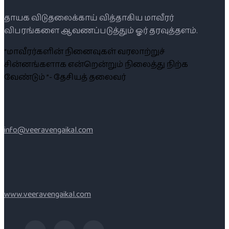
தாயக விடுதலைக்காய் வித்தாகிய மாவீரர்
விபரங்களை ஆவணப்படுத்தும் ஓர் தரவுத்தளம்.
“மாவீரர்களின் நினைவுகள் வரலாற்றுச்
சின்னங்களாக என்றென்றும் நிலைத்து நிற்க
வேண்டும் ”- தேசியத் தலைவர்
info@veeravengaikal.com
www.veeravengaikal.com