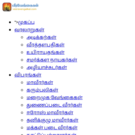
">
முகப்பு
வரலாறுகள்
அடிக்கற்கள்
வீரத்தளபதிகள்
உயிராயுதங்கள்
சமர்க்கள நாயகர்கள்
அழியாச்சுடர்கள்
விபரங்கள்
மாவீரர்கள்
கரும்புலிகள்
மறைமுக வேங்கைகள்
துணைப்படை வீரர்கள்
ஈரோஸ் மாவீரர்கள்
தனிக்குழு மாவீரர்கள்
மக்கள் படை வீரர்கள்