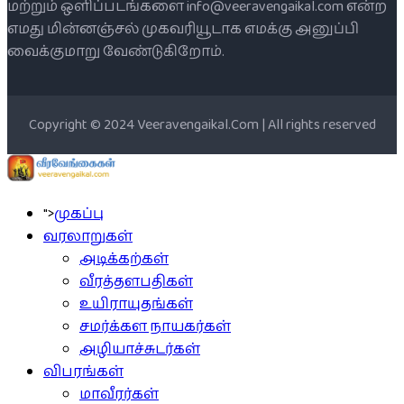
மற்றும் ஒளிப்படங்களை info@veeravengaikal.com என்ற
எமது மின்னஞ்சல் முகவரியூடாக எமக்கு அனுப்பி
வைக்குமாறு வேண்டுகிறோம்.
Copyright © 2024 Veeravengaikal.Com | All rights reserved
">
முகப்பு
வரலாறுகள்
அடிக்கற்கள்
வீரத்தளபதிகள்
உயிராயுதங்கள்
சமர்க்கள நாயகர்கள்
அழியாச்சுடர்கள்
விபரங்கள்
மாவீரர்கள்