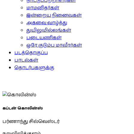
நாட்டுப்பற்றாளர்கள்
மாமனிதர்கள்
இன்றைய நினைவுகள்
அகவை வாழ்த்து
துயிலுமில்லங்கள்
படையணிகள்
ஒரே குடும்ப மாவீரர்கள்
படத்தொகுப்பு
பாடல்கள்
தொடர்புகளுக்கு
கப்டன் கொலின்ஸ்
பர்ணாந்து சில்வெஸ்டர்
நறுவிலிக்குளம்