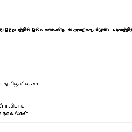
ஏதாவது இத்தளத்தில் இல்லையென்றால் அவற்றை கீழுள்ள படிவத்த
்ட துயிலுமில்லம்
ரர் விபரம்
ிக தகவல்கள்