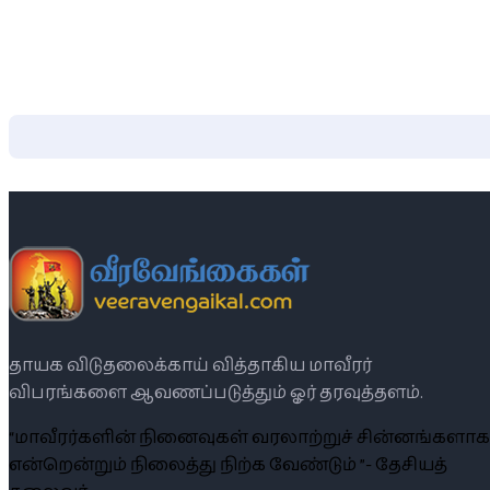
தாயக விடுதலைக்காய் வித்தாகிய மாவீரர்
விபரங்களை ஆவணப்படுத்தும் ஓர் தரவுத்தளம்.
“மாவீரர்களின் நினைவுகள் வரலாற்றுச் சின்னங்களாக
என்றென்றும் நிலைத்து நிற்க வேண்டும் ”- தேசியத்