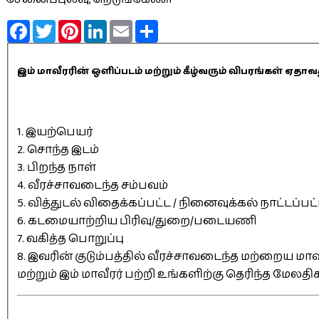
Facebook
Twitter
Pinterest
LinkedIn
Email
Share
இம் மாவீரரின் ஒளிப்படம் மற்றும் கீழ்வரும் விபரங்கள் 
1. இயற்பெயர்
2. சொந்த இடம்
3. பிறந்த நாள்
4. வீரச்சாவடைந்த சம்பவம்
5. வித்துடல் விதைக்கப்பட்ட / நினைவுக்கல் நாட்டப்பட
6. கடமையாற்றிய பிரிவு/துறை/படையணி
7. வகித்த பொறுப்பு
8. இவரின் குடும்பத்தில் வீரச்சாவடைந்த மற்றைய மாவீ
மற்றும் இம் மாவீரர் பற்றி உங்களிற்கு தெரிந்த மேலத