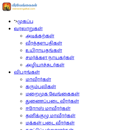
">
முகப்பு
வரலாறுகள்
அடிக்கற்கள்
வீரத்தளபதிகள்
உயிராயுதங்கள்
சமர்க்கள நாயகர்கள்
அழியாச்சுடர்கள்
விபரங்கள்
மாவீரர்கள்
கரும்புலிகள்
மறைமுக வேங்கைகள்
துணைப்படை வீரர்கள்
ஈரோஸ் மாவீரர்கள்
தனிக்குழு மாவீரர்கள்
மக்கள் படை வீரர்கள்