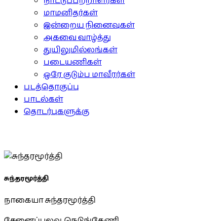
நாட்டுப்பற்றாளர்கள்
மாமனிதர்கள்
இன்றைய நினைவுகள்
அகவை வாழ்த்து
துயிலுமில்லங்கள்
படையணிகள்
ஒரே குடும்ப மாவீரர்கள்
படத்தொகுப்பு
பாடல்கள்
தொடர்புகளுக்கு
சுந்தரமூர்த்தி
நாகையா சுந்தரமூர்த்தி
சேனைப்புலவு, நெடுங்கேணி