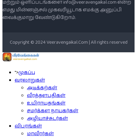
மற்றும் ஒளிப்படங்களை info@veeravengaikal.com என்ற
எமது மின்னஞ்சல் முகவரியூடாக எமக்கு அனுப்பி
வைக்குமாறு வேண்டுகிறோம்.
Copyright © 2024 Veeravengaikal.Com | All rights reserved
">
முகப்பு
வரலாறுகள்
அடிக்கற்கள்
வீரத்தளபதிகள்
உயிராயுதங்கள்
சமர்க்கள நாயகர்கள்
அழியாச்சுடர்கள்
விபரங்கள்
மாவீரர்கள்