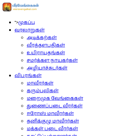
">
முகப்பு
வரலாறுகள்
அடிக்கற்கள்
வீரத்தளபதிகள்
உயிராயுதங்கள்
சமர்க்கள நாயகர்கள்
அழியாச்சுடர்கள்
விபரங்கள்
மாவீரர்கள்
கரும்புலிகள்
மறைமுக வேங்கைகள்
துணைப்படை வீரர்கள்
ஈரோஸ் மாவீரர்கள்
தனிக்குழு மாவீரர்கள்
மக்கள் படை வீரர்கள்