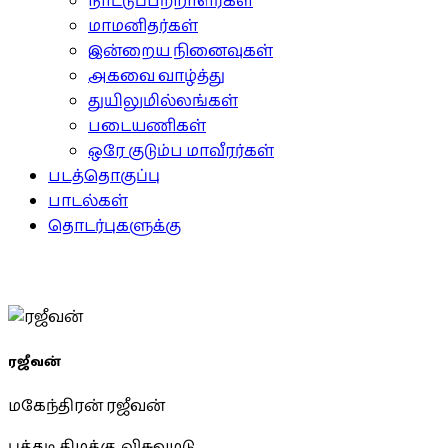
நாட்டுப்பற்றாளர்கள்
மாமனிதர்கள்
இன்றைய நினைவுகள்
அகவை வாழ்த்து
துயிலுமில்லங்கள்
படையணிகள்
ஒரே குடும்ப மாவீரர்கள்
படத்தொகுப்பு
பாடல்கள்
தொடர்புகளுக்கு
ரஜீவன்
மகேந்திரன் ரஜீவன்
புத்தடி கிழக்கு, விசுவமடு