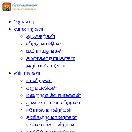
">
முகப்பு
வரலாறுகள்
அடிக்கற்கள்
வீரத்தளபதிகள்
உயிராயுதங்கள்
சமர்க்கள நாயகர்கள்
அழியாச்சுடர்கள்
விபரங்கள்
மாவீரர்கள்
கரும்புலிகள்
மறைமுக வேங்கைகள்
துணைப்படை வீரர்கள்
ஈரோஸ் மாவீரர்கள்
தனிக்குழு மாவீரர்கள்
மக்கள் படை வீரர்கள்