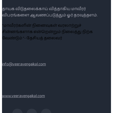
தாயக விடுதலைக்காய் வித்தாகிய மாவீரர்
விபரங்களை ஆவணப்படுத்தும் ஓர் தரவுத்தளம்.
“மாவீரர்களின் நினைவுகள் வரலாற்றுச்
சின்னங்களாக என்றென்றும் நிலைத்து நிற்க
வேண்டும் ”- தேசியத் தலைவர்
info@veeravengaikal.com
www.veeravengaikal.com