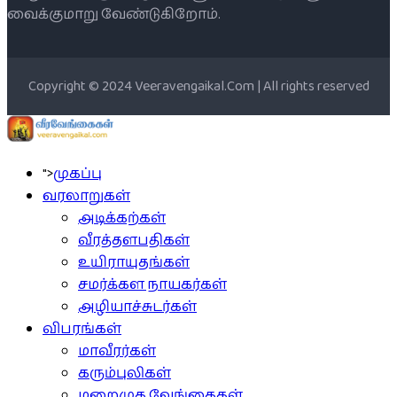
வைக்குமாறு வேண்டுகிறோம்.
Copyright © 2024 Veeravengaikal.Com | All rights reserved
">
முகப்பு
வரலாறுகள்
அடிக்கற்கள்
வீரத்தளபதிகள்
உயிராயுதங்கள்
சமர்க்கள நாயகர்கள்
அழியாச்சுடர்கள்
விபரங்கள்
மாவீரர்கள்
கரும்புலிகள்
மறைமுக வேங்கைகள்