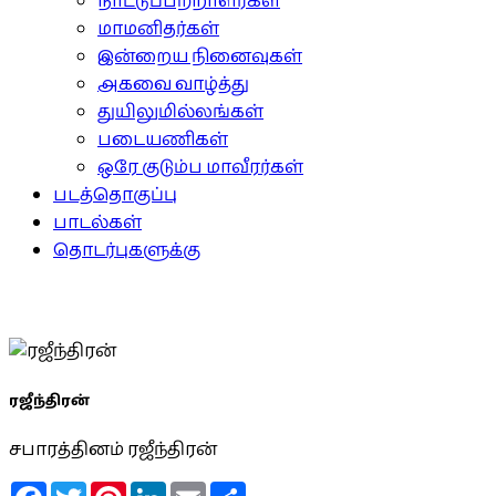
நாட்டுப்பற்றாளர்கள்
மாமனிதர்கள்
இன்றைய நினைவுகள்
அகவை வாழ்த்து
துயிலுமில்லங்கள்
படையணிகள்
ஒரே குடும்ப மாவீரர்கள்
படத்தொகுப்பு
பாடல்கள்
தொடர்புகளுக்கு
ரஜீந்திரன்
சபாரத்தினம் ரஜீந்திரன்
Facebook
Twitter
Pinterest
LinkedIn
Email
Share