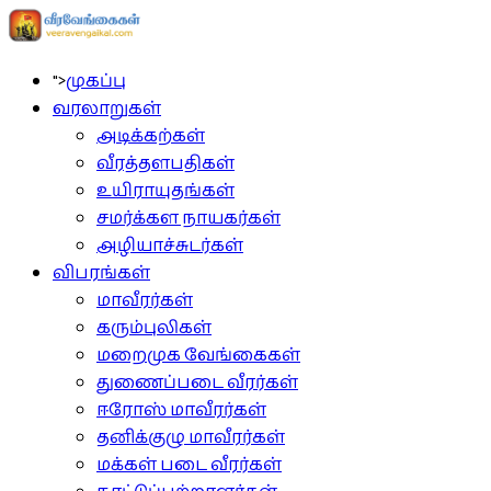
">
முகப்பு
வரலாறுகள்
அடிக்கற்கள்
வீரத்தளபதிகள்
உயிராயுதங்கள்
சமர்க்கள நாயகர்கள்
அழியாச்சுடர்கள்
விபரங்கள்
மாவீரர்கள்
கரும்புலிகள்
மறைமுக வேங்கைகள்
துணைப்படை வீரர்கள்
ஈரோஸ் மாவீரர்கள்
தனிக்குழு மாவீரர்கள்
மக்கள் படை வீரர்கள்