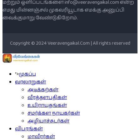
மற்றும் ஒளிப்படங்களை info@veeravengaikal.com என்ற
எமது மின்னஞ்சல் முகவரியூடாக எமக்கு அனுப்பி
வைக்குமாறு வேண்டுகிறோம்.
Copyright © 2024 Veeravengaikal.Com | All rights reserved
">
முகப்பு
வரலாறுகள்
அடிக்கற்கள்
வீரத்தளபதிகள்
உயிராயுதங்கள்
சமர்க்கள நாயகர்கள்
அழியாச்சுடர்கள்
விபரங்கள்
மாவீரர்கள்