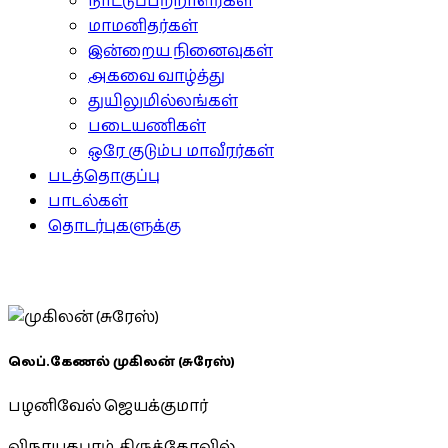
நாட்டுப்பற்றாளர்கள்
மாமனிதர்கள்
இன்றைய நினைவுகள்
அகவை வாழ்த்து
துயிலுமில்லங்கள்
படையணிகள்
ஒரே குடும்ப மாவீரர்கள்
படத்தொகுப்பு
பாடல்கள்
தொடர்புகளுக்கு
லெப்.கேணல் முகிலன் (சுரேஸ்)
பழனிவேல் ஜெயக்குமார்
விநாயகபுரம், திருக்கோவில்