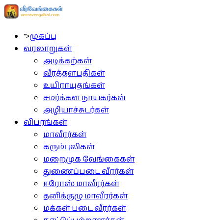
">
முகப்பு
வரலாறுகள்
அடிக்கற்கள்
வீரத்தளபதிகள்
உயிராயுதங்கள்
சமர்க்கள நாயகர்கள்
அழியாச்சுடர்கள்
விபரங்கள்
மாவீரர்கள்
கரும்புலிகள்
மறைமுக வேங்கைகள்
துணைப்படை வீரர்கள்
ஈரோஸ் மாவீரர்கள்
தனிக்குழு மாவீரர்கள்
மக்கள் படை வீரர்கள்