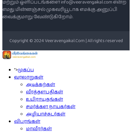
மற்றும் ஒளிப்படங்களை info@veeravengaikal.com என்ற
எமது மின்னஞ்சல் முகவரியூடாக எமக்கு அனுப்பி
வைக்குமாறு வேண்டுகிறோம்.
Copyright © 2024 Veeravengaikal.Com | All rights reserved
">
முகப்பு
வரலாறுகள்
அடிக்கற்கள்
வீரத்தளபதிகள்
உயிராயுதங்கள்
சமர்க்கள நாயகர்கள்
அழியாச்சுடர்கள்
விபரங்கள்
மாவீரர்கள்