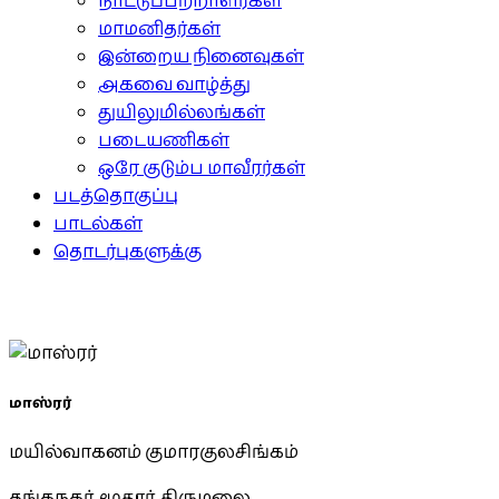
நாட்டுப்பற்றாளர்கள்
மாமனிதர்கள்
இன்றைய நினைவுகள்
அகவை வாழ்த்து
துயிலுமில்லங்கள்
படையணிகள்
ஒரே குடும்ப மாவீரர்கள்
படத்தொகுப்பு
பாடல்கள்
தொடர்புகளுக்கு
மாஸ்ரர்
மயில்வாகனம் குமாரகுலசிங்கம்
தங்கநகர், மூதூர், திருமலை