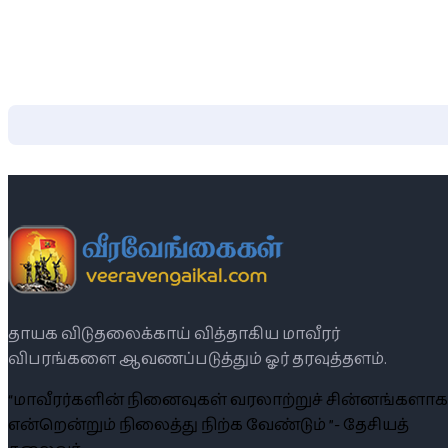
தாயக விடுதலைக்காய் வித்தாகிய மாவீரர்
விபரங்களை ஆவணப்படுத்தும் ஓர் தரவுத்தளம்.
“மாவீரர்களின் நினைவுகள் வரலாற்றுச் சின்னங்களாக
என்றென்றும் நிலைத்து நிற்க வேண்டும் ”- தேசியத்