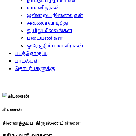
நாட்டுப்பற்றாளர்கள்
மாமனிதர்கள்
இன்றைய நினைவுகள்
அகவை வாழ்த்து
துயிலுமில்லங்கள்
படையணிகள்
ஒரே குடும்ப மாவீரர்கள்
படத்தொகுப்பு
பாடல்கள்
தொடர்புகளுக்கு
கிட்ணன்
சின்னத்தம்பி கிருஸ்ணபிள்ளை
கதிரவெளி, வாகரை