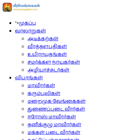
">
முகப்பு
வரலாறுகள்
அடிக்கற்கள்
வீரத்தளபதிகள்
உயிராயுதங்கள்
சமர்க்கள நாயகர்கள்
அழியாச்சுடர்கள்
விபரங்கள்
மாவீரர்கள்
கரும்புலிகள்
மறைமுக வேங்கைகள்
துணைப்படை வீரர்கள்
ஈரோஸ் மாவீரர்கள்
தனிக்குழு மாவீரர்கள்
மக்கள் படை வீரர்கள்