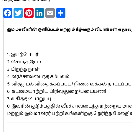
Facebook
Twitter
Pinterest
LinkedIn
Email
Share
இம் மாவீரரின் ஒளிப்படம் மற்றும் கீழ்வரும் விபரங்கள் 
1. இயற்பெயர்
2. சொந்த இடம்
3. பிறந்த நாள்
4. வீரச்சாவடைந்த சம்பவம்
5. வித்துடல் விதைக்கப்பட்ட / நினைவுக்கல் நாட்டப்பட
6. கடமையாற்றிய பிரிவு/துறை/படையணி
7. வகித்த பொறுப்பு
8. இவரின் குடும்பத்தில் வீரச்சாவடைந்த மற்றைய மாவீ
மற்றும் இம் மாவீரர் பற்றி உங்களிற்கு தெரிந்த மேலத