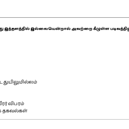
ஏதாவது இத்தளத்தில் இல்லையென்றால் அவற்றை கீழுள்ள படிவத்த
்ட துயிலுமில்லம்
ரர் விபரம்
ிக தகவல்கள்