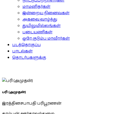
நாட்டுப்பற்றாளர்கள்
மாமனிதர்கள்
இன்றைய நினைவுகள்
அகவை வாழ்த்து
துயிலுமில்லங்கள்
படையணிகள்
ஒரே குடும்ப மாவீரர்கள்
படத்தொகுப்பு
பாடல்கள்
தொடர்புகளுக்கு
பரி (அமுதன்)
இரத்தினசபாபதி பரிபூரணன்
கரம்பன், ஊர்காவற்துறை