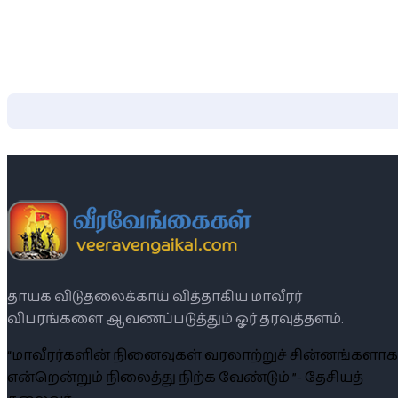
தாயக விடுதலைக்காய் வித்தாகிய மாவீரர்
விபரங்களை ஆவணப்படுத்தும் ஓர் தரவுத்தளம்.
“மாவீரர்களின் நினைவுகள் வரலாற்றுச் சின்னங்களாக
என்றென்றும் நிலைத்து நிற்க வேண்டும் ”- தேசியத்