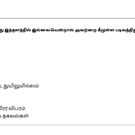
ஏதாவது இத்தளத்தில் இல்லையென்றால் அவற்றை கீழுள்ள படிவத்த
்ட துயிலுமில்லம்
ரர் விபரம்
ிக தகவல்கள்