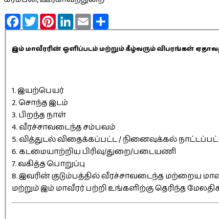
Facebook
Twitter
Pinterest
LinkedIn
Email
Share
இம் மாவீரரின் ஒளிப்படம் மற்றும் கீழ்வரும் விபரங்கள் 
1. இயற்பெயர்
2. சொந்த இடம்
3. பிறந்த நாள்
4. வீரச்சாவடைந்த சம்பவம்
5. வித்துடல் விதைக்கப்பட்ட / நினைவுக்கல் நாட்டப்பட
6. கடமையாற்றிய பிரிவு/துறை/படையணி
7. வகித்த பொறுப்பு
8. இவரின் குடும்பத்தில் வீரச்சாவடைந்த மற்றைய மாவீ
மற்றும் இம் மாவீரர் பற்றி உங்களிற்கு தெரிந்த மேலத