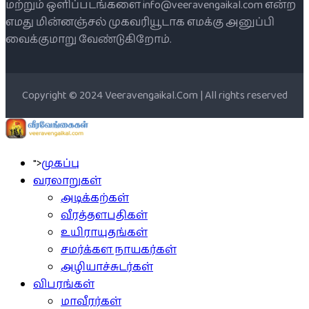
மற்றும் ஒளிப்படங்களை info@veeravengaikal.com என்ற
எமது மின்னஞ்சல் முகவரியூடாக எமக்கு அனுப்பி
வைக்குமாறு வேண்டுகிறோம்.
Copyright © 2024 Veeravengaikal.Com | All rights reserved
">
முகப்பு
வரலாறுகள்
அடிக்கற்கள்
வீரத்தளபதிகள்
உயிராயுதங்கள்
சமர்க்கள நாயகர்கள்
அழியாச்சுடர்கள்
விபரங்கள்
மாவீரர்கள்