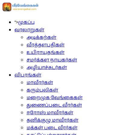
">
முகப்பு
வரலாறுகள்
அடிக்கற்கள்
வீரத்தளபதிகள்
உயிராயுதங்கள்
சமர்க்கள நாயகர்கள்
அழியாச்சுடர்கள்
விபரங்கள்
மாவீரர்கள்
கரும்புலிகள்
மறைமுக வேங்கைகள்
துணைப்படை வீரர்கள்
ஈரோஸ் மாவீரர்கள்
தனிக்குழு மாவீரர்கள்
மக்கள் படை வீரர்கள்