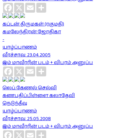
Facebook
X
Email
Share
கப்டன் திருமகள் (ரகுமதி)
கமலேந்திரன் ஜோதிகா
-
யாழ்ப்பாணம்
வீரச்சாவு: 23.04.2005
இம் மாவீரரின் படம் + விபரம் அனுப்ப
Facebook
X
Email
Share
லெப்.கேணல் செல்வி
கணபதிப்பிள்ளை கலாதேவி
நெடுந்தீவு
யாழ்ப்பாணம்
வீரச்சாவு: 25.05.2008
இம் மாவீரரின் படம் + விபரம் அனுப்ப
Facebook
X
Email
Share