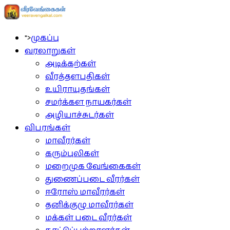
">
முகப்பு
வரலாறுகள்
அடிக்கற்கள்
வீரத்தளபதிகள்
உயிராயுதங்கள்
சமர்க்கள நாயகர்கள்
அழியாச்சுடர்கள்
விபரங்கள்
மாவீரர்கள்
கரும்புலிகள்
மறைமுக வேங்கைகள்
துணைப்படை வீரர்கள்
ஈரோஸ் மாவீரர்கள்
தனிக்குழு மாவீரர்கள்
மக்கள் படை வீரர்கள்