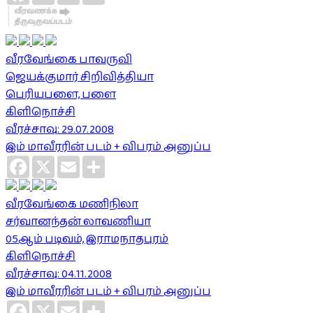
வீரவேங்கை பாவருவி
ஜெயக்குமார் சிறிவித்தியா
பெரியபளை, பளை
கிளிநொச்சி
வீரச்சாவு: 29.07.2008
இம் மாவீரரின் படம் + விபரம் அனுப்ப
Facebook
X
Email
Share
வீரவேங்கை மணிநிலா
சர்வானந்தன் லாவணியா
05ஆம் படிவம், இராமநாதபுரம்
கிளிநொச்சி
வீரச்சாவு: 04.11.2008
இம் மாவீரரின் படம் + விபரம் அனுப்ப
Facebook
X
Email
Share