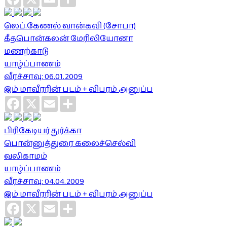
லெப்.கேணல் வான்கவி (சோபா)
கீதபொன்கலன் மேரிலியோனா
மணற்காடு
யாழ்ப்பாணம்
வீரச்சாவு: 06.01.2009
இம் மாவீரரின் படம் + விபரம் அனுப்ப
Facebook
X
Email
Share
பிரிகேடியர் துர்க்கா
பொன்னுத்துரை கலைச்செல்வி
வலிகாமம்
யாழ்ப்பாணம்
வீரச்சாவு: 04.04.2009
இம் மாவீரரின் படம் + விபரம் அனுப்ப
Facebook
X
Email
Share