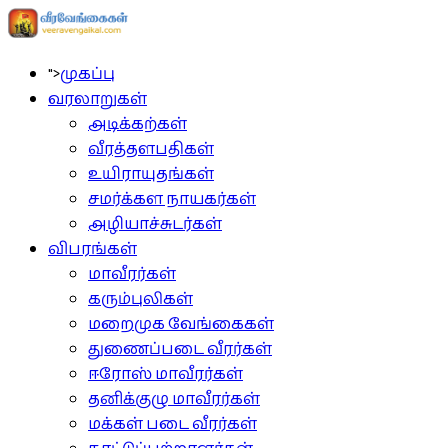
">
முகப்பு
வரலாறுகள்
அடிக்கற்கள்
வீரத்தளபதிகள்
உயிராயுதங்கள்
சமர்க்கள நாயகர்கள்
அழியாச்சுடர்கள்
விபரங்கள்
மாவீரர்கள்
கரும்புலிகள்
மறைமுக வேங்கைகள்
துணைப்படை வீரர்கள்
ஈரோஸ் மாவீரர்கள்
தனிக்குழு மாவீரர்கள்
மக்கள் படை வீரர்கள்