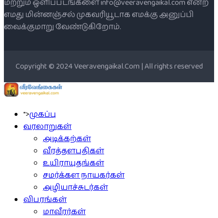
மற்றும் ஒளிப்படங்களை info@veeravengaikal.com என்ற
எமது மின்னஞ்சல் முகவரியூடாக எமக்கு அனுப்பி
வைக்குமாறு வேண்டுகிறோம்.
Copyright © 2024 Veeravengaikal.Com | All rights reserved
">
முகப்பு
வரலாறுகள்
அடிக்கற்கள்
வீரத்தளபதிகள்
உயிராயுதங்கள்
சமர்க்கள நாயகர்கள்
அழியாச்சுடர்கள்
விபரங்கள்
மாவீரர்கள்