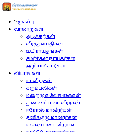
">
முகப்பு
வரலாறுகள்
அடிக்கற்கள்
வீரத்தளபதிகள்
உயிராயுதங்கள்
சமர்க்கள நாயகர்கள்
அழியாச்சுடர்கள்
விபரங்கள்
மாவீரர்கள்
கரும்புலிகள்
மறைமுக வேங்கைகள்
துணைப்படை வீரர்கள்
ஈரோஸ் மாவீரர்கள்
தனிக்குழு மாவீரர்கள்
மக்கள் படை வீரர்கள்