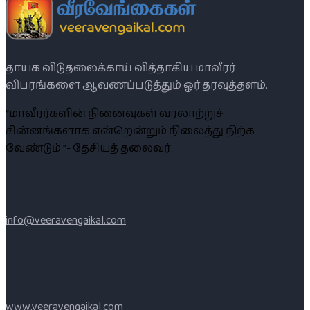
தாயக விடுதலைக்காய் வித்தாகிய மாவீரர்
விபரங்களை ஆவணப்படுத்தும் ஓர் தரவுத்தளம்.
“மாவீரர்களின் நினைவுகள் வரலாற்றுச்
சின்னங்களாக என்றென்றும் நிலைத்து நிற்க
வேண்டும் ”- தேசியத் தலைவர்
info@veeravengaikal.com
www.veeravengaikal.com