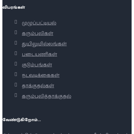
விபரங்கள்
முழுப்பட்டியல்
கரும்புலிகள்
துயிலுமில்லங்கள்
படையணிகள்
குடும்பங்கள்
நடவடிக்கைகள்
தாக்குதல்கள்
கரும்புலித்தாக்குதல்
வேண்டுகிறோம்...