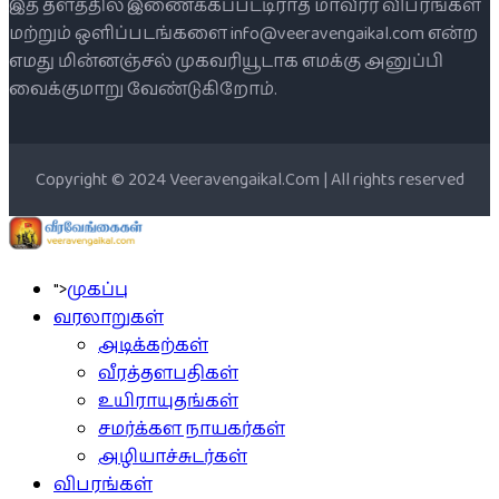
இத் தளத்தில் இணைக்கப்பட்டிராத மாவீரர் விபரங்கள்
மற்றும் ஒளிப்படங்களை info@veeravengaikal.com என்ற
எமது மின்னஞ்சல் முகவரியூடாக எமக்கு அனுப்பி
வைக்குமாறு வேண்டுகிறோம்.
Copyright © 2024 Veeravengaikal.Com | All rights reserved
">
முகப்பு
வரலாறுகள்
அடிக்கற்கள்
வீரத்தளபதிகள்
உயிராயுதங்கள்
சமர்க்கள நாயகர்கள்
அழியாச்சுடர்கள்
விபரங்கள்