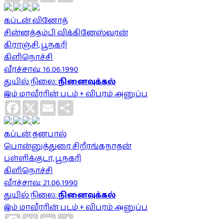
கப்டன் வினோத்
சின்னத்தம்பி விக்கினேஸ்வரன்
கிராஞ்சி, பூநகரி
கிளிநொச்சி
வீரச்சாவு: 16.06.1990
துயில் நிலை:
நினைவுக்கல்
இம் மாவீரரின் படம் + விபரம் அனுப்ப
Facebook
X
Email
Share
கப்டன் தனபால்
பொன்னுத்துரை சிறீரங்கநாதன்
பள்ளிக்குடா, பூநகரி
கிளிநொச்சி
வீரச்சாவு: 21.06.1990
துயில் நிலை:
நினைவுக்கல்
இம் மாவீரரின் படம் + விபரம் அனுப்ப
Facebook
X
Email
Share