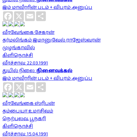
இம் மாவீரரின் படம் + விபரம் அனுப்ப
Facebook
X
Email
Share
வீரவேங்கை சேகரன்
தர்மலிங்கம் இமானுவேல் ராஜேஸ்வரன்
முழங்காவில்
கிளிநொச்சி
வீரச்சாவு: 22.03.1991
துயில் நிலை:
நினைவுக்கல்
இம் மாவீரரின் படம் + விபரம் அனுப்ப
Facebook
X
Email
Share
வீரவேங்கை ஸ்ரிபன்
தம்பையா உமாசிவம்
நெற்புலவு, பூநகரி
கிளிநொச்சி
வீரச்சாவு: 15.04.1991