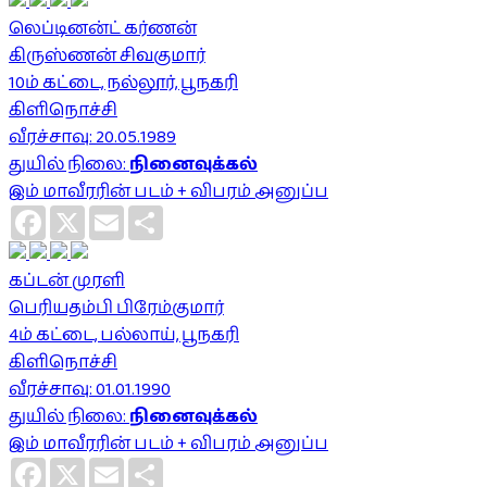
லெப்டினன்ட் கர்ணன்
கிருஸ்ணன் சிவகுமார்
10ம் கட்டை, நல்லூர், பூநகரி
கிளிநொச்சி
வீரச்சாவு: 20.05.1989
துயில் நிலை:
நினைவுக்கல்
இம் மாவீரரின் படம் + விபரம் அனுப்ப
Facebook
X
Email
Share
கப்டன் முரளி
பெரியதம்பி பிரேம்குமார்
4ம் கட்டை, பல்லாய், பூநகரி
கிளிநொச்சி
வீரச்சாவு: 01.01.1990
துயில் நிலை:
நினைவுக்கல்
இம் மாவீரரின் படம் + விபரம் அனுப்ப
Facebook
X
Email
Share