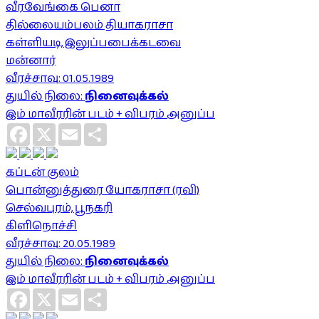
வீரவேங்கை பெனா
தில்லையம்பலம் தியாகராசா
கள்ளியடி, இலுப்பபைக்கடவை
மன்னார்
வீரச்சாவு: 01.05.1989
துயில் நிலை:
நினைவுக்கல்
இம் மாவீரரின் படம் + விபரம் அனுப்ப
Facebook
X
Email
Share
கப்டன் குலம்
பொன்னுத்துரை யோகராசா (ரவி)
செல்வபுரம், பூநகரி
கிளிநொச்சி
வீரச்சாவு: 20.05.1989
துயில் நிலை:
நினைவுக்கல்
இம் மாவீரரின் படம் + விபரம் அனுப்ப
Facebook
X
Email
Share