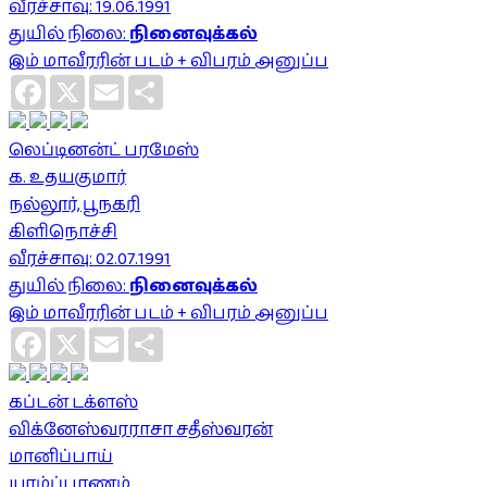
வீரச்சாவு: 19.06.1991
துயில் நிலை:
நினைவுக்கல்
இம் மாவீரரின் படம் + விபரம் அனுப்ப
Facebook
X
Email
Share
லெப்டினன்ட் பரமேஸ்
க. உதயகுமார்
நல்லூர், பூநகரி
கிளிநொச்சி
வீரச்சாவு: 02.07.1991
துயில் நிலை:
நினைவுக்கல்
இம் மாவீரரின் படம் + விபரம் அனுப்ப
Facebook
X
Email
Share
கப்டன் டக்ளஸ்
விக்னேஸ்வரராசா சதீஸ்வரன்
மானிப்பாய்
யாழ்ப்பாணம்