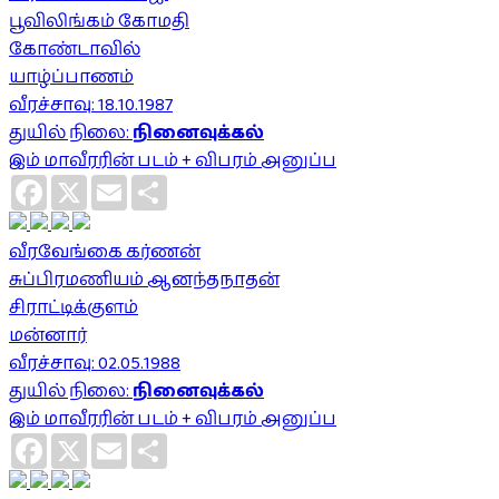
பூவிலிங்கம் கோமதி
கோண்டாவில்
யாழ்ப்பாணம்
வீரச்சாவு: 18.10.1987
துயில் நிலை:
நினைவுக்கல்
இம் மாவீரரின் படம் + விபரம் அனுப்ப
Facebook
X
Email
Share
வீரவேங்கை கர்ணன்
சுப்பிரமணியம் ஆனந்தநாதன்
சிராட்டிக்குளம்
மன்னார்
வீரச்சாவு: 02.05.1988
துயில் நிலை:
நினைவுக்கல்
இம் மாவீரரின் படம் + விபரம் அனுப்ப
Facebook
X
Email
Share