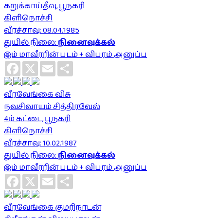
கறுக்காய்தீவு, பூநகரி
கிளிநொச்சி
வீரச்சாவு: 08.04.1985
துயில் நிலை:
நினைவுக்கல்
இம் மாவீரரின் படம் + விபரம் அனுப்ப
Facebook
X
Email
Share
வீரவேங்கை விசு
நவசிவாயம் சித்திரவேல்
4ம் கட்டை, பூநகரி
கிளிநொச்சி
வீரச்சாவு: 10.02.1987
துயில் நிலை:
நினைவுக்கல்
இம் மாவீரரின் படம் + விபரம் அனுப்ப
Facebook
X
Email
Share
வீரவேங்கை குமரிநாடன்