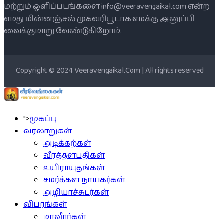
மற்றும் ஒளிப்படங்களை info@veeravengaikal.com என்ற
எமது மின்னஞ்சல் முகவரியூடாக எமக்கு அனுப்பி
வைக்குமாறு வேண்டுகிறோம்.
Copyright © 2024 Veeravengaikal.Com | All rights reserved
">
முகப்பு
வரலாறுகள்
அடிக்கற்கள்
வீரத்தளபதிகள்
உயிராயுதங்கள்
சமர்க்கள நாயகர்கள்
அழியாச்சுடர்கள்
விபரங்கள்
மாவீரர்கள்