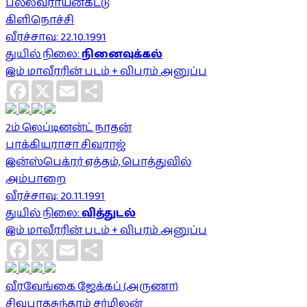
பல்லவராயன்கட்டு
கிளிநொச்சி
வீரச்சாவு: 22.10.1991
துயில் நிலை:
நினைவுக்கல்
இம் மாவீரரின் படம் + விபரம் அனுப்ப
Facebook
X
Email
Share
2ம் லெப்டினன்ட் நாதன்
பாக்கியராசா சிவராஜ்
இன்ஸ்பெக்ரர் ஏத்தம், பொத்துவில்
அம்பாறை
வீரச்சாவு: 20.11.1991
துயில் நிலை:
வித்துடல்
இம் மாவீரரின் படம் + விபரம் அனுப்ப
Facebook
X
Email
Share
வீரவேங்கை ஜேக்கப் (அருணா)
சிவபாதசுந்தரம் சர்மிலன்