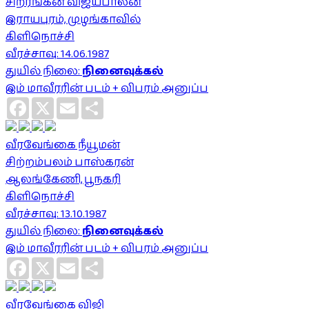
சிறீரங்கன் விஜயபாலன்
இராயபுரம், முழங்காவில்
கிளிநொச்சி
வீரச்சாவு: 14.06.1987
துயில் நிலை:
நினைவுக்கல்
இம் மாவீரரின் படம் + விபரம் அனுப்ப
Facebook
X
Email
Share
வீரவேங்கை நீயூமன்
சிற்றம்பலம் பாஸ்கரன்
ஆலங்கேணி, பூநகரி
கிளிநொச்சி
வீரச்சாவு: 13.10.1987
துயில் நிலை:
நினைவுக்கல்
இம் மாவீரரின் படம் + விபரம் அனுப்ப
Facebook
X
Email
Share
வீரவேங்கை விஜி