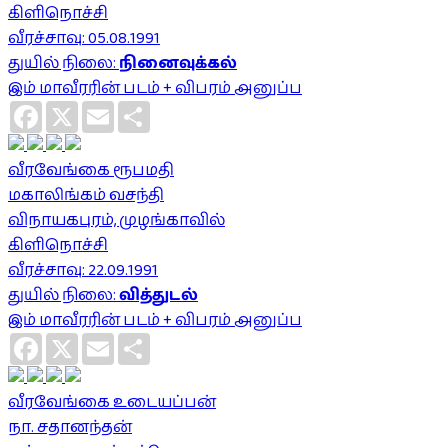
கிளிநொச்சி
வீரச்சாவு: 05.08.1991
துயில் நிலை:
நினைவுக்கல்
இம் மாவீரரின் படம் + விபரம் அனுப்ப
Facebook
X
Email
Share
வீரவேங்கை ரூபமதி
மகாலிங்கம் வசந்தி
விநாயகபுரம், முழங்காவில்
கிளிநொச்சி
வீரச்சாவு: 22.09.1991
துயில் நிலை:
வித்துடல்
இம் மாவீரரின் படம் + விபரம் அனுப்ப
Facebook
X
Email
Share
வீரவேங்கை உடையப்பன்
நா. சதானந்தன்