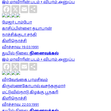
இம் மாவீரரின் படம் + விபரம் அனுப்ப
Facebook
X
Email
Share
மேஜர் டாம்போ
காசிப்பிள்ளை தயாபரன்
நாச்சிக்குடா சந்தி
கிளிநொச்சி
வீரச்சாவு: 19.03.1991
துயில் நிலை:
நினைவுக்கல்
இம் மாவீரரின் படம் + விபரம் அனுப்ப
Facebook
X
Email
Share
வீரவேங்கை பரமசிவம்
கிருஸ்ணகோபால் வசந்தகுமார்
மட்டுவில்நாடு கிழக்கு, பூநகரி
கிளிநொச்சி
வீரச்சாவு: 22.03.1991
துயில் நிலை:
நினைவுக்கல்