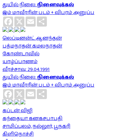
துயில் நிலை:
நினைவுக்கல்
இம் மாவீரரின் படம் + விபரம் அனுப்ப
Facebook
X
Email
Share
லெப்டினன்ட் ஆனந்தன்
பத்மநாதன் கமலநாதன்
கோண்டாவில்
யாழ்ப்பாணம்
வீரச்சாவு: 29.04.1991
துயில் நிலை:
நினைவுக்கல்
இம் மாவீரரின் படம் + விபரம் அனுப்ப
Facebook
X
Email
Share
கப்டன் விஜி
கந்தையா கனகசபாபதி
சாமிப்புலம், நல்லூர், பூநகரி
கிளிநொச்சி