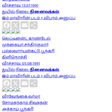
வீரச்சாவு: 13.07.1991
துயில் நிலை:
நினைவுக்கல்
இம் மாவீரரின் படம் + விபரம் அனுப்ப
Facebook
X
Email
Share
லெப்டினன்ட் காண்டேல்
முத்தையா சந்திரகுமார்
பல்லவராயன்கட்டு, பூநகரி
கிளிநொச்சி
வீரச்சாவு: 05.08.1991
துயில் நிலை:
நினைவுக்கல்
இம் மாவீரரின் படம் + விபரம் அனுப்ப
Facebook
X
Email
Share
வீரவேங்கை வர்மா
சோமசுந்தரம் சிவசுதன்
அத்தாய், பூநகரி