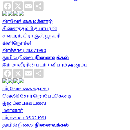
Facebook
X
Email
Share
வீரவேங்கை மனோஜ்
சின்னத்தம்பி தயாபரன்
சிவபுரம், கிராஞ்சி, பூநகரி
கிளிநொச்சி
வீரச்சாவு: 23.07.1990
துயில் நிலை:
நினைவுக்கல்
இம் மாவீரரின் படம் + விபரம் அனுப்ப
Facebook
X
Email
Share
வீரவேங்கை சுதாகர்
வெலிச்சோர் றொபேட்கெனடி
இலுப்பைக்கடவை
மன்னார்
வீரச்சாவு: 05.02.1991
துயில் நிலை:
நினைவுக்கல்