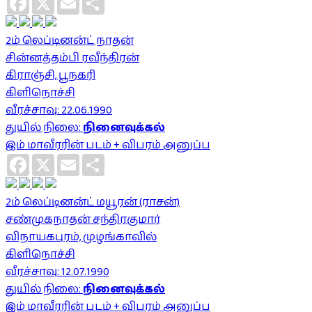
2ம் லெப்டினன்ட் நாதன்
சின்னத்தம்பி ரவீந்திரன்
கிராஞ்சி, பூநகரி
கிளிநொச்சி
வீரச்சாவு: 22.06.1990
துயில் நிலை:
நினைவுக்கல்
இம் மாவீரரின் படம் + விபரம் அனுப்ப
Facebook
X
Email
Share
2ம் லெப்டினன்ட் மயூரன் (ராசன்)
சண்முகநாதன் சந்திரகுமார்
விநாயகபுரம், முழங்காவில்
கிளிநொச்சி
வீரச்சாவு: 12.07.1990
துயில் நிலை:
நினைவுக்கல்
இம் மாவீரரின் படம் + விபரம் அனுப்ப