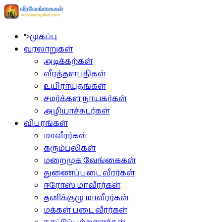
">
முகப்பு
வரலாறுகள்
அடிக்கற்கள்
வீரத்தளபதிகள்
உயிராயுதங்கள்
சமர்க்கள நாயகர்கள்
அழியாச்சுடர்கள்
விபரங்கள்
மாவீரர்கள்
கரும்புலிகள்
மறைமுக வேங்கைகள்
துணைப்படை வீரர்கள்
ஈரோஸ் மாவீரர்கள்
தனிக்குழு மாவீரர்கள்
மக்கள் படை வீரர்கள்