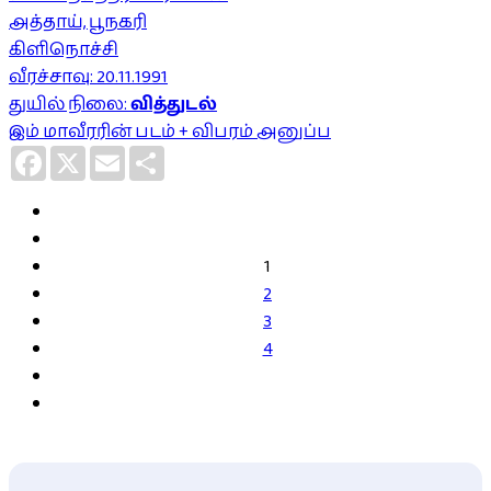
அத்தாய், பூநகரி
கிளிநொச்சி
வீரச்சாவு: 20.11.1991
துயில் நிலை:
வித்துடல்
இம் மாவீரரின் படம் + விபரம் அனுப்ப
Facebook
X
Email
Share
1
2
3
4