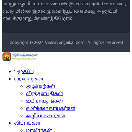
மற்றும் ஒளிப்படங்களை info@veeravengaikal.com என்ற
எமது மின்னஞ்சல் முகவரியூடாக எமக்கு அனுப்பி
வைக்குமாறு வேண்டுகிறோம்.
Copyright © 2024 Veeravengaikal.Com | All rights reserved
">
முகப்பு
வரலாறுகள்
அடிக்கற்கள்
வீரத்தளபதிகள்
உயிராயுதங்கள்
சமர்க்கள நாயகர்கள்
அழியாச்சுடர்கள்
விபரங்கள்
மாவீரர்கள்