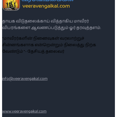
தாயக விடுதலைக்காய் வித்தாகிய மாவீரர்
விபரங்களை ஆவணப்படுத்தும் ஓர் தரவுத்தளம்.
“மாவீரர்களின் நினைவுகள் வரலாற்றுச்
சின்னங்களாக என்றென்றும் நிலைத்து நிற்க
வேண்டும் ”- தேசியத் தலைவர்
info@veeravengaikal.com
www.veeravengaikal.com