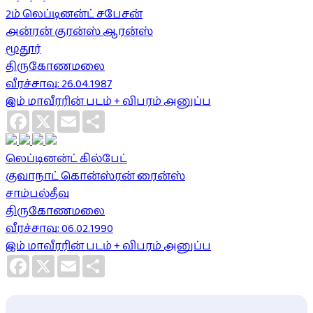
2ம் லெப்டினன்ட் சபேசன்
அன்ரன் குரன்ஸ் ஆரன்ஸ்
மூதூர்
திருகோணமலை
வீரச்சாவு: 26.04.1987
இம் மாவீரரின் படம் + விபரம் அனுப்ப
Facebook
X
Email
Share
லெப்டினன்ட் கில்பேட்
குவாநாட் கொன்ஸ்ரன் ரைன்ஸ்
சாம்பல்தீவு
திருகோணமலை
வீரச்சாவு: 06.02.1990
இம் மாவீரரின் படம் + விபரம் அனுப்ப
Facebook
X
Email
Share