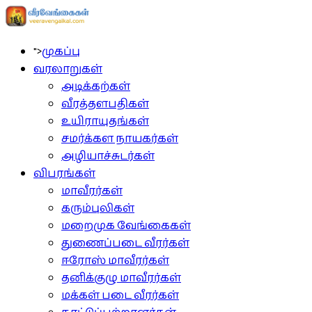
">
முகப்பு
வரலாறுகள்
அடிக்கற்கள்
வீரத்தளபதிகள்
உயிராயுதங்கள்
சமர்க்கள நாயகர்கள்
அழியாச்சுடர்கள்
விபரங்கள்
மாவீரர்கள்
கரும்புலிகள்
மறைமுக வேங்கைகள்
துணைப்படை வீரர்கள்
ஈரோஸ் மாவீரர்கள்
தனிக்குழு மாவீரர்கள்
மக்கள் படை வீரர்கள்