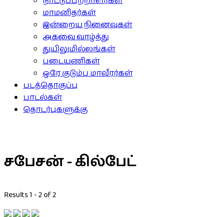
நாட்டுப்பற்றாளர்கள்
மாமனிதர்கள்
இன்றைய நினைவுகள்
அகவை வாழ்த்து
துயிலுமில்லங்கள்
படையணிகள்
ஒரே குடும்ப மாவீரர்கள்
படத்தொகுப்பு
பாடல்கள்
தொடர்புகளுக்கு
சபேசன் - கில்பேட்
Results 1 - 2 of 2