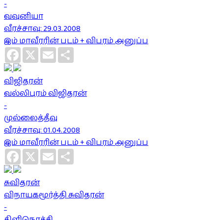
-
வவுனியா
வீரச்சாவு: 29.03.2008
இம் மாவீரரின் படம் + விபரம் அனுப்ப
Facebook
X
Email
Share
விஜிதரன்
வல்லிபுரம் விஜிதரன்
-
முல்லைத்தீவு
வீரச்சாவு: 01.04.2008
இம் மாவீரரின் படம் + விபரம் அனுப்ப
Facebook
X
Email
Share
சுவிதரன்
விநாயகமூர்த்தி சுவிதரன்
-
கிளிநொச்சி