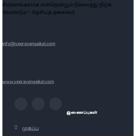
சின்னங்களாக என்றென்றும் நிலைத்து நிற்க
வேண்டும் ”- தேசியத் தலைவர்
info@veeravengaikal.com
www.veeravengaikal.com
இணைப்புகள்
முகப்பு