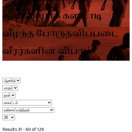
துணையாக களமாடி
வீழ்ந்த போருதவிப்படை
வீரர்களின் விபரம்
Results 31 - 60 of 129