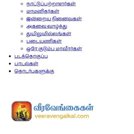
நாட்டுப்பற்றாளர்கள்
மாமனிதர்கள்
இன்றைய நினைவுகள்
அகவை வாழ்த்து
துயிலுமில்லங்கள்
படையணிகள்
ஒரே குடும்ப மாவீரர்கள்
படத்தொகுப்பு
பாடல்கள்
தொடர்புகளுக்கு