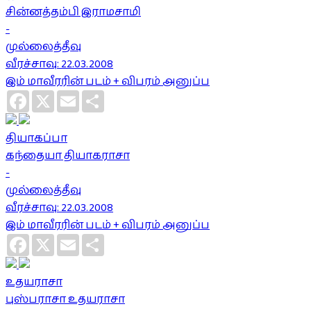
சின்னத்தம்பி இராமசாமி
-
முல்லைத்தீவு
வீரச்சாவு: 22.03.2008
இம் மாவீரரின் படம் + விபரம் அனுப்ப
Facebook
X
Email
Share
தியாகப்பா
கந்தையா தியாகராசா
-
முல்லைத்தீவு
வீரச்சாவு: 22.03.2008
இம் மாவீரரின் படம் + விபரம் அனுப்ப
Facebook
X
Email
Share
உதயராசா
புஸ்பராசா உதயராசா