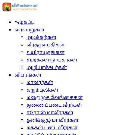
">
முகப்பு
வரலாறுகள்
அடிக்கற்கள்
வீரத்தளபதிகள்
உயிராயுதங்கள்
சமர்க்கள நாயகர்கள்
அழியாச்சுடர்கள்
விபரங்கள்
மாவீரர்கள்
கரும்புலிகள்
மறைமுக வேங்கைகள்
துணைப்படை வீரர்கள்
ஈரோஸ் மாவீரர்கள்
தனிக்குழு மாவீரர்கள்
மக்கள் படை வீரர்கள்