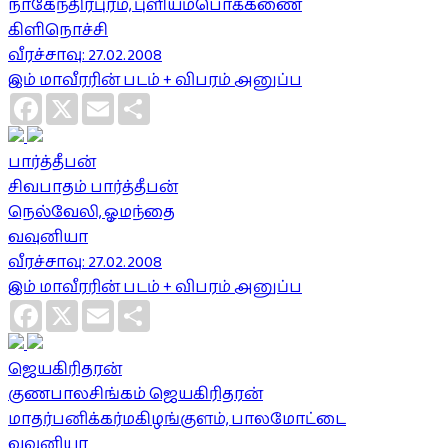
நாகேந்திரபுரம், புளியம்பொக்கணை
கிளிநொச்சி
வீரச்சாவு: 27.02.2008
இம் மாவீரரின் படம் + விபரம் அனுப்ப
Facebook
X
Email
Share
பார்த்தீபன்
சிவபாதம் பார்த்தீபன்
நெல்வேலி, ஓமந்தை
வவுனியா
வீரச்சாவு: 27.02.2008
இம் மாவீரரின் படம் + விபரம் அனுப்ப
Facebook
X
Email
Share
ஜெயகிரிதரன்
குணபாலசிங்கம் ஜெயகிரிதரன்
மாதர்பனிக்கர்மகிழங்குளம், பாலமோட்டை
வவுனியா