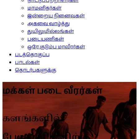
நாட்டுப்பற்றாளர்கள்
மாமனிதர்கள்
இன்றைய நினைவுகள்
அகவை வாழ்த்து
துயிலுமில்லங்கள்
படையணிகள்
ஒரே குடும்ப மாவீரர்கள்
படத்தொகுப்பு
பாடல்கள்
தொடர்புகளுக்கு
மக்கள் படை வீரர்கள்
களங்களில்
போராளிகளிற்கு