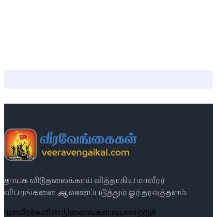
தாயக விடுதலைக்காய் வித்தாகிய மாவீரர்
விபரங்களை ஆவணப்படுத்தும் ஓர் தரவுத்தளம்.
“மாவீரர்களின் நினைவுகள் வரலாற்றுச்