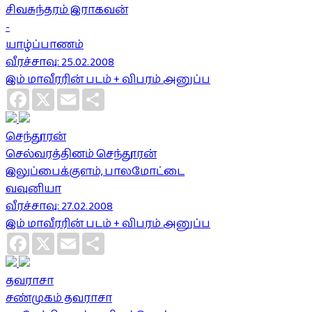
சிவசுந்தரம் இராகவன்
-
யாழ்ப்பாணம்
வீரச்சாவு: 25.02.2008
இம் மாவீரரின் படம் + விபரம் அனுப்ப
Facebook
X
Email
Share
செந்தூரன்
செல்வரத்தினம் செந்தூரன்
இலுப்பைக்குளம், பாலமோட்டை
வவுனியா
வீரச்சாவு: 27.02.2008
இம் மாவீரரின் படம் + விபரம் அனுப்ப
Facebook
X
Email
Share
தவராசா
சண்முகம் தவராசா