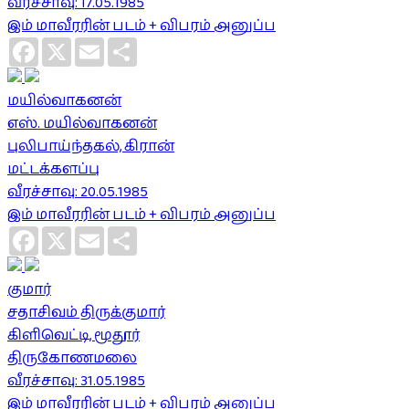
வீரச்சாவு: 17.05.1985
இம் மாவீரரின் படம் + விபரம் அனுப்ப
Facebook
X
Email
Share
மயில்வாகனன்
எஸ். மயில்வாகனன்
புலிபாய்ந்தகல், கிரான்
மட்டக்களப்பு
வீரச்சாவு: 20.05.1985
இம் மாவீரரின் படம் + விபரம் அனுப்ப
Facebook
X
Email
Share
குமார்
சதாசிவம் திருக்குமார்
கிளிவெட்டி, மூதூர்
திருகோணமலை
வீரச்சாவு: 31.05.1985
இம் மாவீரரின் படம் + விபரம் அனுப்ப