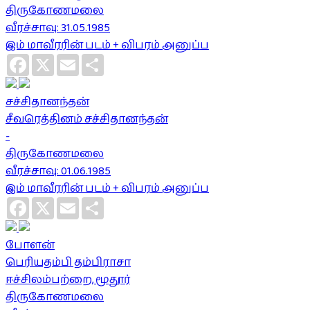
திருகோணமலை
வீரச்சாவு: 31.05.1985
இம் மாவீரரின் படம் + விபரம் அனுப்ப
Facebook
X
Email
Share
சச்சிதானந்தன்
சீவரெத்தினம் சச்சிதானந்தன்
-
திருகோணமலை
வீரச்சாவு: 01.06.1985
இம் மாவீரரின் படம் + விபரம் அனுப்ப
Facebook
X
Email
Share
போளன்
பெரியதம்பி தம்பிராசா
ஈச்சிலம்பற்றை, மூதூர்
திருகோணமலை