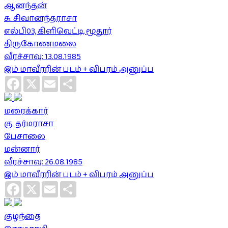
ஆனந்தன்
சு. சிவானந்தராசா
எல்பி03, கிளிவெட்டி, மூதூர்
திருகோணமலை
வீரச்சாவு: 13.08.1985
இம் மாவீரரின் படம் + விபரம் அனுப்ப
Facebook
X
Email
Share
மரைக்கார்
கு. தர்மராசா
பேசாலை
மன்னார்
வீரச்சாவு: 26.08.1985
இம் மாவீரரின் படம் + விபரம் அனுப்ப
Facebook
X
Email
Share
குழந்தை