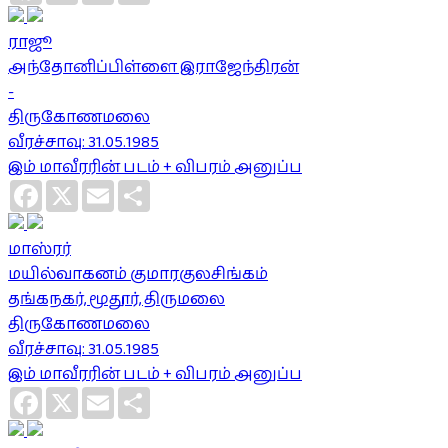
ராஜூ
அந்தோனிப்பிள்ளை இராஜேந்திரன்
-
திருகோணமலை
வீரச்சாவு: 31.05.1985
இம் மாவீரரின் படம் + விபரம் அனுப்ப
Facebook
X
Email
Share
மாஸ்ரர்
மயில்வாகனம் குமாரகுலசிங்கம்
தங்கநகர், மூதூர், திருமலை
திருகோணமலை
வீரச்சாவு: 31.05.1985
இம் மாவீரரின் படம் + விபரம் அனுப்ப
Facebook
X
Email
Share