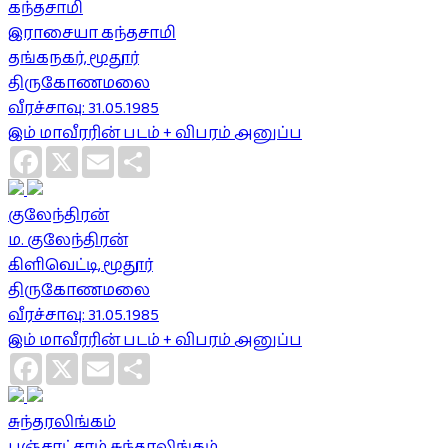
கந்தசாமி
இராசையா கந்தசாமி
தங்கநகர், மூதூர்
திருகோணமலை
வீரச்சாவு: 31.05.1985
இம் மாவீரரின் படம் + விபரம் அனுப்ப
Facebook
X
Email
Share
குலேந்திரன்
ம. குலேந்திரன்
கிளிவெட்டி, மூதூர்
திருகோணமலை
வீரச்சாவு: 31.05.1985
இம் மாவீரரின் படம் + விபரம் அனுப்ப
Facebook
X
Email
Share
சுந்தரலிங்கம்
பஞ்சாட்சரம் சுந்தரலிங்கம்