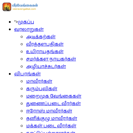
">
முகப்பு
வரலாறுகள்
அடிக்கற்கள்
வீரத்தளபதிகள்
உயிராயுதங்கள்
சமர்க்கள நாயகர்கள்
அழியாச்சுடர்கள்
விபரங்கள்
மாவீரர்கள்
கரும்புலிகள்
மறைமுக வேங்கைகள்
துணைப்படை வீரர்கள்
ஈரோஸ் மாவீரர்கள்
தனிக்குழு மாவீரர்கள்
மக்கள் படை வீரர்கள்