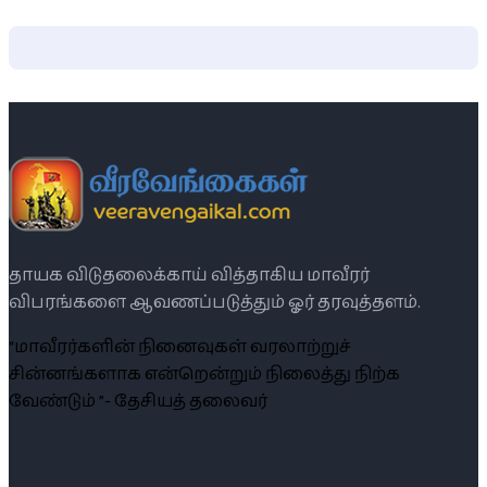
தாயக விடுதலைக்காய் வித்தாகிய மாவீரர்
விபரங்களை ஆவணப்படுத்தும் ஓர் தரவுத்தளம்.
“மாவீரர்களின் நினைவுகள் வரலாற்றுச்
சின்னங்களாக என்றென்றும் நிலைத்து நிற்க
வேண்டும் ”- தேசியத் தலைவர்