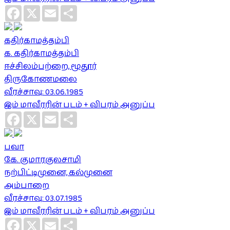
Facebook
X
Email
Share
கதிர்காமத்தம்பி
க. கதிர்காமத்தம்பி
ஈச்சிலம்பற்றை, மூதூர்
திருகோணமலை
வீரச்சாவு: 03.06.1985
இம் மாவீரரின் படம் + விபரம் அனுப்ப
Facebook
X
Email
Share
பவா
கே. குமாரகுலசாமி
நற்பிட்டிமுனை, கல்முனை
அம்பாறை
வீரச்சாவு: 03.07.1985
இம் மாவீரரின் படம் + விபரம் அனுப்ப
Facebook
X
Email
Share