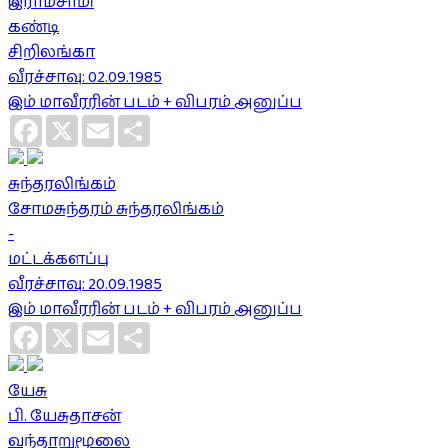
இராமசாமி
கண்டி
சிறிலங்கா
வீரச்சாவு: 02.09.1985
இம் மாவீரரின் படம் + விபரம் அனுப்ப
Facebook
X
Email
Share
சுந்தரலிங்கம்
சோமசுந்தரம் சுந்தரலிங்கம்
-
மட்டக்களப்பு
வீரச்சாவு: 20.09.1985
இம் மாவீரரின் படம் + விபரம் அனுப்ப
Facebook
X
Email
Share
யேசு
பி. யேசுதாசன்
வந்தாறுமூலை