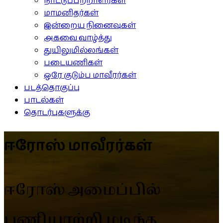
நாட்டுப்பற்றாளர்கள்
மாமனிதர்கள்
இன்றைய நினைவுகள்
அகவை வாழ்த்து
துயிலுமில்லங்கள்
படையணிகள்
ஒரே குடும்ப மாவீரர்கள்
படத்தொகுப்பு
பாடல்கள்
தொடர்புகளுக்கு
ஈரோஸ் மாவீரர்கள்
ஈரோஸ் அமைப்பில்
பணியாற்றி மடிந்த