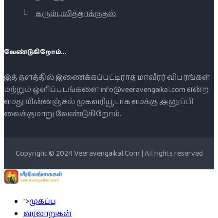
கரும்புலித்தாக்குதல்
வேண்டுகிறோம்...
இத் தளத்தில் இணைக்கப்பட்டிராத மாவீரர் விபரங்கள்
மற்றும் ஒளிப்படங்களை info@veeravengaikal.com என்ற
எமது மின்னஞ்சல் முகவரியூடாக எமக்கு அனுப்பி
வைக்குமாறு வேண்டுகிறோம்.
Copyright © 2024 Veeravengaikal.Com | All rights reserved
">
முகப்பு
வரலாறுகள்