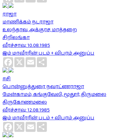
ராஜா
மாணிக்கம் நடராஜா
உலந்தாவ, அக்குரச, மாத்தறை
சிறிலங்கா
வீரச்சாவு: 10.08.1985
இம் மாவீரரின் படம் + விபரம் அனுப்ப
Facebook
X
Email
Share
ஈசி
பொன்னுத்துரை நவரட்ணராஜா
மேன்காமம், கங்குவேலி, மூதூர், திருமலை
திருகோணமலை
வீரச்சாவு: 12.08.1985
இம் மாவீரரின் படம் + விபரம் அனுப்ப
Facebook
X
Email
Share