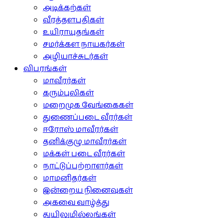
அடிக்கற்கள்
வீரத்தளபதிகள்
உயிராயுதங்கள்
சமர்க்கள நாயகர்கள்
அழியாச்சுடர்கள்
விபரங்கள்
மாவீரர்கள்
கரும்புலிகள்
மறைமுக வேங்கைகள்
துணைப்படை வீரர்கள்
ஈரோஸ் மாவீரர்கள்
தனிக்குழு மாவீரர்கள்
மக்கள் படை வீரர்கள்
நாட்டுப்பற்றாளர்கள்
மாமனிதர்கள்
இன்றைய நினைவுகள்
அகவை வாழ்த்து
துயிலுமில்லங்கள்