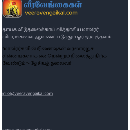
தாயக விடுதலைக்காய் வித்தாகிய மாவீரர்
விபரங்களை ஆவணப்படுத்தும் ஓர் தரவுத்தளம்.
“மாவீரர்களின் நினைவுகள் வரலாற்றுச்
சின்னங்களாக என்றென்றும் நிலைத்து நிற்க
வேண்டும் ”- தேசியத் தலைவர்
info@veeravengaikal.com
www.veeravengaikal.com