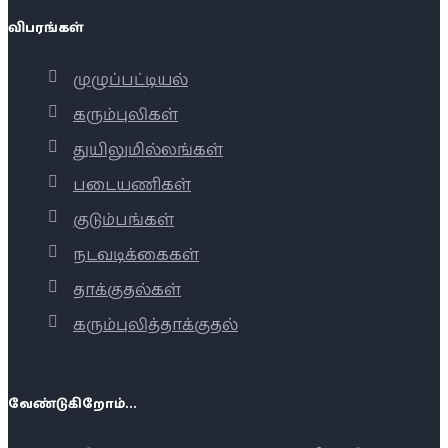
விபரங்கள்
முழுப்பட்டியல்
கரும்புலிகள்
துயிலுமில்லங்கள்
படையணிகள்
குடும்பங்கள்
நடவடிக்கைகள்
தாக்குதல்கள்
கரும்புலித்தாக்குதல்
வேண்டுகிறோம்...