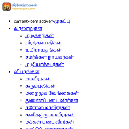
current-item active">
முகப்பு
வரலாறுகள்
அடிக்கற்கள்
வீரத்தளபதிகள்
உயிராயுதங்கள்
சமர்க்கள நாயகர்கள்
அழியாச்சுடர்கள்
விபரங்கள்
மாவீரர்கள்
கரும்புலிகள்
மறைமுக வேங்கைகள்
துணைப்படை வீரர்கள்
ஈரோஸ் மாவீரர்கள்
தனிக்குழு மாவீரர்கள்
மக்கள் படை வீரர்கள்