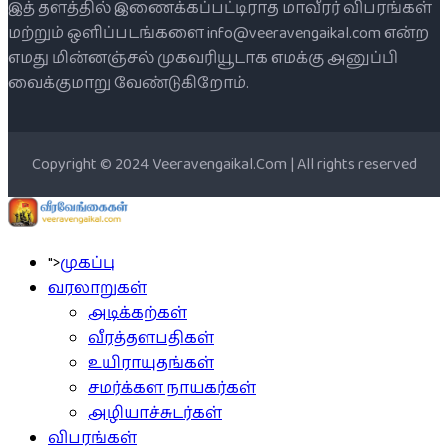
இத் தளத்தில் இணைக்கப்பட்டிராத மாவீரர் விபரங்கள்
மற்றும் ஒளிப்படங்களை info@veeravengaikal.com என்ற
எமது மின்னஞ்சல் முகவரியூடாக எமக்கு அனுப்பி
வைக்குமாறு வேண்டுகிறோம்.
Copyright © 2024 Veeravengaikal.Com | All rights reserved
">
முகப்பு
வரலாறுகள்
அடிக்கற்கள்
வீரத்தளபதிகள்
உயிராயுதங்கள்
சமர்க்கள நாயகர்கள்
அழியாச்சுடர்கள்
விபரங்கள்