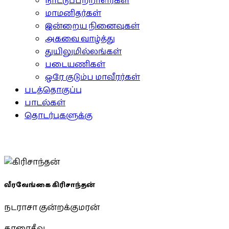
நாட்டுப்பற்றாளர்கள்
மாமனிதர்கள்
இன்றைய நினைவுகள்
அகவை வாழ்த்து
துயிலுமில்லங்கள்
படையணிகள்
ஒரே குடும்ப மாவீரர்கள்
படத்தொகுப்பு
பாடல்கள்
தொடர்புகளுக்கு
வீரவேங்கை கிரிசாந்தன்
நடராசா குன்றக்குமரன்
காரைதீவு