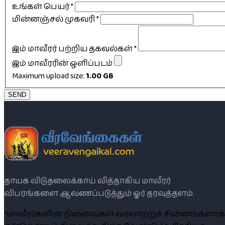
உங்கள் பெயர்
*
மின்னஞ்சல் முகவரி
*
இம் மாவீரர் பற்றிய தகவல்கள்
*
இம் மாவீரரின் ஒளிப்படம்
Maximum upload size:
1.00 GB
SEND
தாயக விடுதலைக்காய் வித்தாகிய மாவீரர்
விபரங்களை ஆவணப்படுத்தும் ஓர் தரவுத்தளம்.
“மாவீரர்களின் நினைவுகள் வரலாற்றுச் சின்னங்களாக