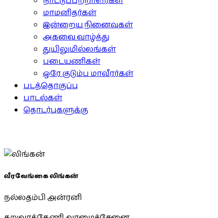
நாட்டுப்பற்றாளர்கள்
மாமனிதர்கள்
இன்றைய நினைவுகள்
அகவை வாழ்த்து
துயிலுமில்லங்கள்
படையணிகள்
ஒரே குடும்ப மாவீரர்கள்
படத்தொகுப்பு
பாடல்கள்
தொடர்புகளுக்கு
வீரவேங்கை லிங்கன்
நல்லதம்பி அன்ரனி
கறுவாக்கேணி, வாழைச்சேனை