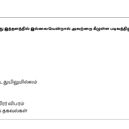
ஏதாவது இத்தளத்தில் இல்லையென்றால் அவற்றை கீழுள்ள படிவத்த
்ட துயிலுமில்லம்
ரர் விபரம்
ிக தகவல்கள்