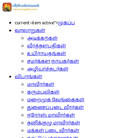
current-item active">
முகப்பு
வரலாறுகள்
அடிக்கற்கள்
வீரத்தளபதிகள்
உயிராயுதங்கள்
சமர்க்கள நாயகர்கள்
அழியாச்சுடர்கள்
விபரங்கள்
மாவீரர்கள்
கரும்புலிகள்
மறைமுக வேங்கைகள்
துணைப்படை வீரர்கள்
ஈரோஸ் மாவீரர்கள்
தனிக்குழு மாவீரர்கள்
மக்கள் படை வீரர்கள்