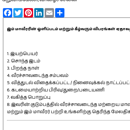
Facebook
Twitter
Pinterest
LinkedIn
Email
Share
இம் மாவீரரின் ஒளிப்படம் மற்றும் கீழ்வரும் விபரங்கள் 
1. இயற்பெயர்
2. சொந்த இடம்
3. பிறந்த நாள்
4. வீரச்சாவடைந்த சம்பவம்
5. வித்துடல் விதைக்கப்பட்ட / நினைவுக்கல் நாட்டப்பட
6. கடமையாற்றிய பிரிவு/துறை/படையணி
7. வகித்த பொறுப்பு
8. இவரின் குடும்பத்தில் வீரச்சாவடைந்த மற்றைய மாவீ
மற்றும் இம் மாவீரர் பற்றி உங்களிற்கு தெரிந்த மேலத