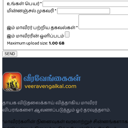
உங்கள் பெயர்
*
மின்னஞ்சல் முகவரி
*
இம் மாவீரர் பற்றிய தகவல்கள்
*
இம் மாவீரரின் ஒளிப்படம்
Maximum upload size:
1.00 GB
SEND
தாயக விடுதலைக்காய் வித்தாகிய மாவீரர்
விபரங்களை ஆவணப்படுத்தும் ஓர் தரவுத்தளம்.
“மாவீரர்களின் நினைவுகள் வரலாற்றுச் சின்னங்களாக