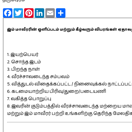
Facebook
Twitter
Pinterest
LinkedIn
Email
Share
இம் மாவீரரின் ஒளிப்படம் மற்றும் கீழ்வரும் விபரங்கள் 
1. இயற்பெயர்
2. சொந்த இடம்
3. பிறந்த நாள்
4. வீரச்சாவடைந்த சம்பவம்
5. வித்துடல் விதைக்கப்பட்ட / நினைவுக்கல் நாட்டப்பட
6. கடமையாற்றிய பிரிவு/துறை/படையணி
7. வகித்த பொறுப்பு
8. இவரின் குடும்பத்தில் வீரச்சாவடைந்த மற்றைய மாவீ
மற்றும் இம் மாவீரர் பற்றி உங்களிற்கு தெரிந்த மேலத