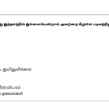
ஏதாவது இத்தளத்தில் இல்லையென்றால் அவற்றை கீழுள்ள படிவத்த
்ட துயிலுமில்லம்
ரர் விபரம்
ிக தகவல்கள்