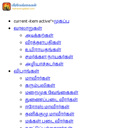
current-item active">
முகப்பு
வரலாறுகள்
அடிக்கற்கள்
வீரத்தளபதிகள்
உயிராயுதங்கள்
சமர்க்கள நாயகர்கள்
அழியாச்சுடர்கள்
விபரங்கள்
மாவீரர்கள்
கரும்புலிகள்
மறைமுக வேங்கைகள்
துணைப்படை வீரர்கள்
ஈரோஸ் மாவீரர்கள்
தனிக்குழு மாவீரர்கள்
மக்கள் படை வீரர்கள்