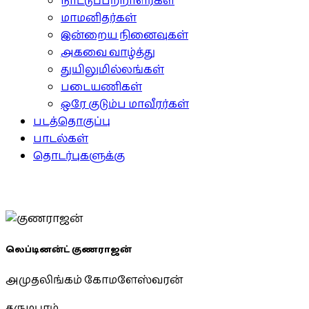
நாட்டுப்பற்றாளர்கள்
மாமனிதர்கள்
இன்றைய நினைவுகள்
அகவை வாழ்த்து
துயிலுமில்லங்கள்
படையணிகள்
ஒரே குடும்ப மாவீரர்கள்
படத்தொகுப்பு
பாடல்கள்
தொடர்புகளுக்கு
லெப்டினன்ட் குணராஜன்
அமுதலிங்கம் கோமளேஸ்வரன்
தருமபுரம்