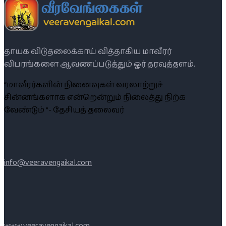
தாயக விடுதலைக்காய் வித்தாகிய மாவீரர்
விபரங்களை ஆவணப்படுத்தும் ஓர் தரவுத்தளம்.
“மாவீரர்களின் நினைவுகள் வரலாற்றுச்
சின்னங்களாக என்றென்றும் நிலைத்து நிற்க
வேண்டும் ”- தேசியத் தலைவர்
info@veeravengaikal.com
www.veeravengaikal.com