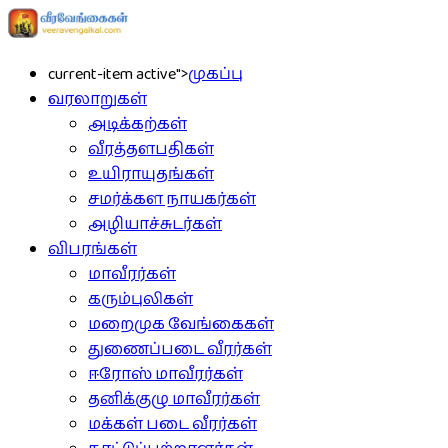
current-item active">
முகப்பு
வரலாறுகள்
அடிக்கற்கள்
வீரத்தளபதிகள்
உயிராயுதங்கள்
சமர்க்கள நாயகர்கள்
அழியாச்சுடர்கள்
விபரங்கள்
மாவீரர்கள்
கரும்புலிகள்
மறைமுக வேங்கைகள்
துணைப்படை வீரர்கள்
ஈரோஸ் மாவீரர்கள்
தனிக்குழு மாவீரர்கள்
மக்கள் படை வீரர்கள்