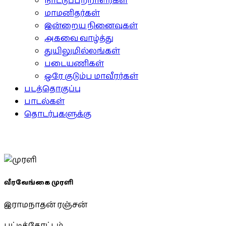
நாட்டுப்பற்றாளர்கள்
மாமனிதர்கள்
இன்றைய நினைவுகள்
அகவை வாழ்த்து
துயிலுமில்லங்கள்
படையணிகள்
ஒரே குடும்ப மாவீரர்கள்
படத்தொகுப்பு
பாடல்கள்
தொடர்புகளுக்கு
வீரவேங்கை முரளி
இராமநாதன் ரஞ்சன்
பட்டித்தோட்டம்