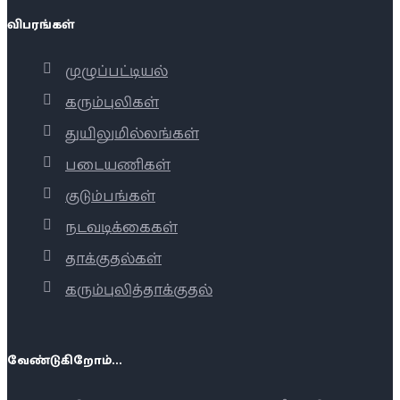
விபரங்கள்
முழுப்பட்டியல்
கரும்புலிகள்
துயிலுமில்லங்கள்
படையணிகள்
குடும்பங்கள்
நடவடிக்கைகள்
தாக்குதல்கள்
கரும்புலித்தாக்குதல்
வேண்டுகிறோம்...