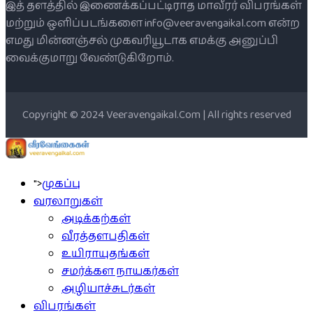
இத் தளத்தில் இணைக்கப்பட்டிராத மாவீரர் விபரங்கள்
மற்றும் ஒளிப்படங்களை info@veeravengaikal.com என்ற
எமது மின்னஞ்சல் முகவரியூடாக எமக்கு அனுப்பி
வைக்குமாறு வேண்டுகிறோம்.
Copyright © 2024 Veeravengaikal.Com | All rights reserved
">
முகப்பு
வரலாறுகள்
அடிக்கற்கள்
வீரத்தளபதிகள்
உயிராயுதங்கள்
சமர்க்கள நாயகர்கள்
அழியாச்சுடர்கள்
விபரங்கள்