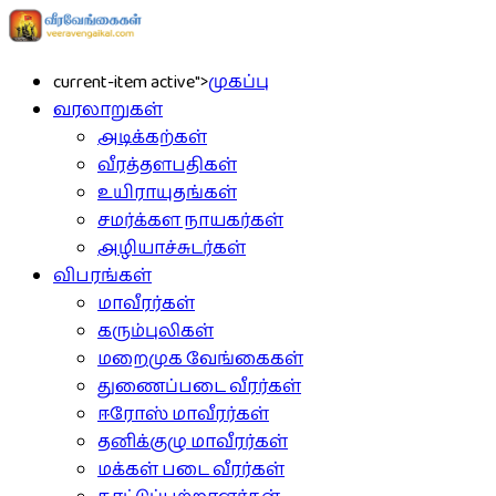
current-item active">
முகப்பு
வரலாறுகள்
அடிக்கற்கள்
வீரத்தளபதிகள்
உயிராயுதங்கள்
சமர்க்கள நாயகர்கள்
அழியாச்சுடர்கள்
விபரங்கள்
மாவீரர்கள்
கரும்புலிகள்
மறைமுக வேங்கைகள்
துணைப்படை வீரர்கள்
ஈரோஸ் மாவீரர்கள்
தனிக்குழு மாவீரர்கள்
மக்கள் படை வீரர்கள்