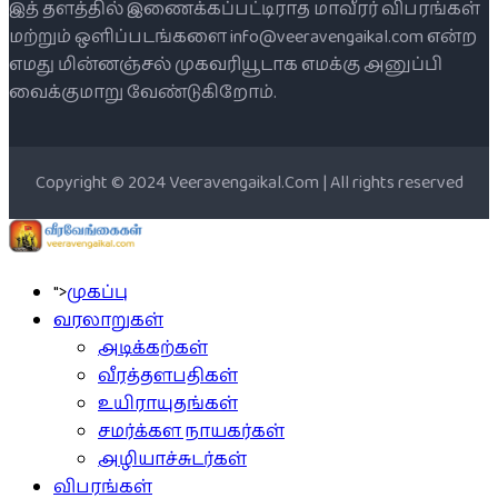
இத் தளத்தில் இணைக்கப்பட்டிராத மாவீரர் விபரங்கள்
மற்றும் ஒளிப்படங்களை info@veeravengaikal.com என்ற
எமது மின்னஞ்சல் முகவரியூடாக எமக்கு அனுப்பி
வைக்குமாறு வேண்டுகிறோம்.
Copyright © 2024 Veeravengaikal.Com | All rights reserved
">
முகப்பு
வரலாறுகள்
அடிக்கற்கள்
வீரத்தளபதிகள்
உயிராயுதங்கள்
சமர்க்கள நாயகர்கள்
அழியாச்சுடர்கள்
விபரங்கள்