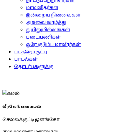
நாட்டுப்பற்றாளர்கள்
மாமனிதர்கள்
இன்றைய நினைவுகள்
அகவை வாழ்த்து
துயிலுமில்லங்கள்
படையணிகள்
ஒரே குடும்ப மாவீரர்கள்
படத்தொகுப்பு
பாடல்கள்
தொடர்புகளுக்கு
வீரவேங்கை கமல்
செல்லக்குட்டி இளங்கோ
குமுழமுனை, மணலாறு