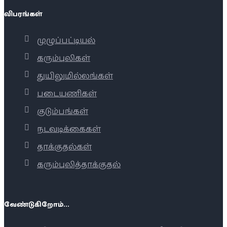
விபரங்கள்
முழுப்பட்டியல்
கரும்புலிகள்
துயிலுமில்லங்கள்
படையணிகள்
குடும்பங்கள்
நடவடிக்கைகள்
தாக்குதல்கள்
கரும்புலித்தாக்குதல்
வேண்டுகிறோம்...