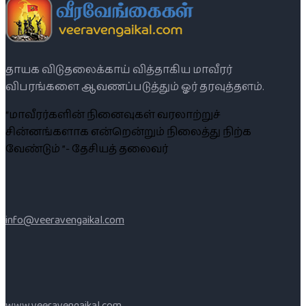
தாயக விடுதலைக்காய் வித்தாகிய மாவீரர்
விபரங்களை ஆவணப்படுத்தும் ஓர் தரவுத்தளம்.
“மாவீரர்களின் நினைவுகள் வரலாற்றுச்
சின்னங்களாக என்றென்றும் நிலைத்து நிற்க
வேண்டும் ”- தேசியத் தலைவர்
info@veeravengaikal.com
www.veeravengaikal.com