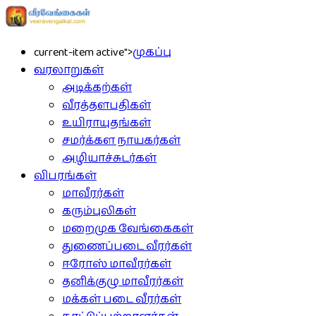
current-item active">
முகப்பு
வரலாறுகள்
அடிக்கற்கள்
வீரத்தளபதிகள்
உயிராயுதங்கள்
சமர்க்கள நாயகர்கள்
அழியாச்சுடர்கள்
விபரங்கள்
மாவீரர்கள்
கரும்புலிகள்
மறைமுக வேங்கைகள்
துணைப்படை வீரர்கள்
ஈரோஸ் மாவீரர்கள்
தனிக்குழு மாவீரர்கள்
மக்கள் படை வீரர்கள்