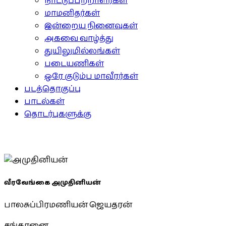
நாட்டுப்பற்றாளர்கள்
மாமனிதர்கள்
இன்றைய நினைவுகள்
அகவை வாழ்த்து
துயிலுமில்லங்கள்
படையணிகள்
ஒரே குடும்ப மாவீரர்கள்
படத்தொகுப்பு
பாடல்கள்
தொடர்புகளுக்கு
வீரவேங்கை அமுதினியன்
பாலசுப்பிரமணியன் ஜெயதரன்
சங்கானை