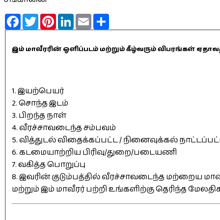
Facebook
Twitter
Pinterest
LinkedIn
Email
Share
இம் மாவீரரின் ஒளிப்படம் மற்றும் கீழ்வரும் விபரங்கள் 
1. இயற்பெயர்
2. சொந்த இடம்
3. பிறந்த நாள்
4. வீரச்சாவடைந்த சம்பவம்
5. வித்துடல் விதைக்கப்பட்ட / நினைவுக்கல் நாட்டப்பட
6. கடமையாற்றிய பிரிவு/துறை/படையணி
7. வகித்த பொறுப்பு
8. இவரின் குடும்பத்தில் வீரச்சாவடைந்த மற்றைய மாவீ
மற்றும் இம் மாவீரர் பற்றி உங்களிற்கு தெரிந்த மேலத