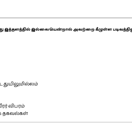
ஏதாவது இத்தளத்தில் இல்லையென்றால் அவற்றை கீழுள்ள படிவத்த
்ட துயிலுமில்லம்
ரர் விபரம்
ிக தகவல்கள்