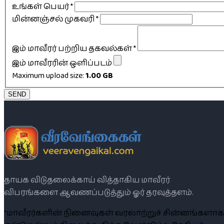
உங்கள் பெயர்
*
மின்னஞ்சல் முகவரி
*
இம் மாவீரர் பற்றிய தகவல்கள்
*
இம் மாவீரரின் ஒளிப்படம்
Maximum upload size:
1.00 GB
SEND
தாயக விடுதலைக்காய் வித்தாகிய மாவீரர்
விபரங்களை ஆவணப்படுத்தும் ஓர் தரவுத்தளம்.
“மாவீரர்களின் நினைவுகள் வரலாற்றுச் சின்னங்களாக