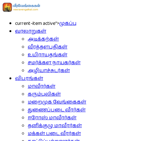
current-item active">
முகப்பு
வரலாறுகள்
அடிக்கற்கள்
வீரத்தளபதிகள்
உயிராயுதங்கள்
சமர்க்கள நாயகர்கள்
அழியாச்சுடர்கள்
விபரங்கள்
மாவீரர்கள்
கரும்புலிகள்
மறைமுக வேங்கைகள்
துணைப்படை வீரர்கள்
ஈரோஸ் மாவீரர்கள்
தனிக்குழு மாவீரர்கள்
மக்கள் படை வீரர்கள்