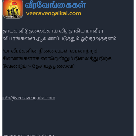
தாயக விடுதலைக்காய் வித்தாகிய மாவீரர்
விபரங்களை ஆவணப்படுத்தும் ஓர் தரவுத்தளம்.
“மாவீரர்களின் நினைவுகள் வரலாற்றுச்
சின்னங்களாக என்றென்றும் நிலைத்து நிற்க
வேண்டும் ”- தேசியத் தலைவர்
info@veeravengaikal.com
www.veeravengaikal.com