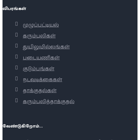
விபரங்கள்
முழுப்பட்டியல்
கரும்புலிகள்
துயிலுமில்லங்கள்
படையணிகள்
குடும்பங்கள்
நடவடிக்கைகள்
தாக்குதல்கள்
கரும்புலித்தாக்குதல்
வேண்டுகிறோம்...