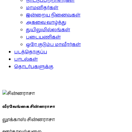
நாட்டுப்பற்றாளர்கள்
மாமனிதர்கள்
இன்றைய நினைவுகள்
அகவை வாழ்த்து
துயிலுமில்லங்கள்
படையணிகள்
ஒரே குடும்ப மாவீரர்கள்
படத்தொகுப்பு
பாடல்கள்
தொடர்புகளுக்கு
வீரவேங்கை சின்னராசா
லூக்காஸ் சின்னராசா
ஊர்காவற்துறை