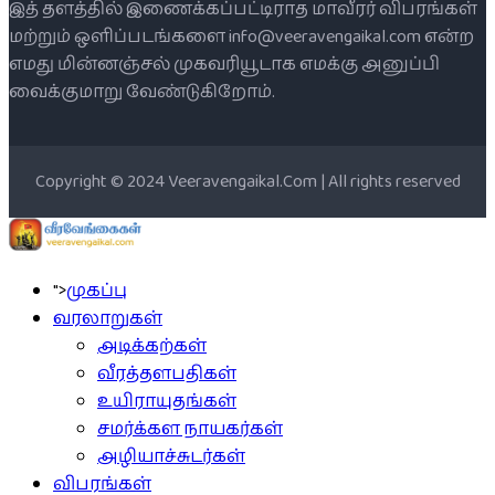
இத் தளத்தில் இணைக்கப்பட்டிராத மாவீரர் விபரங்கள்
மற்றும் ஒளிப்படங்களை info@veeravengaikal.com என்ற
எமது மின்னஞ்சல் முகவரியூடாக எமக்கு அனுப்பி
வைக்குமாறு வேண்டுகிறோம்.
Copyright © 2024 Veeravengaikal.Com | All rights reserved
">
முகப்பு
வரலாறுகள்
அடிக்கற்கள்
வீரத்தளபதிகள்
உயிராயுதங்கள்
சமர்க்கள நாயகர்கள்
அழியாச்சுடர்கள்
விபரங்கள்