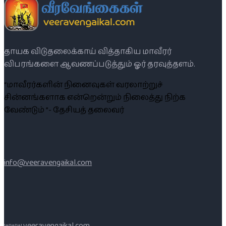
தாயக விடுதலைக்காய் வித்தாகிய மாவீரர்
விபரங்களை ஆவணப்படுத்தும் ஓர் தரவுத்தளம்.
“மாவீரர்களின் நினைவுகள் வரலாற்றுச்
சின்னங்களாக என்றென்றும் நிலைத்து நிற்க
வேண்டும் ”- தேசியத் தலைவர்
info@veeravengaikal.com
www.veeravengaikal.com