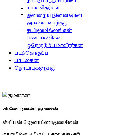
நாட்டுப்பற்றாளர்கள்
மாமனிதர்கள்
இன்றைய நினைவுகள்
அகவை வாழ்த்து
துயிலுமில்லங்கள்
படையணிகள்
ஒரே குடும்ப மாவீரர்கள்
படத்தொகுப்பு
பாடல்கள்
தொடர்புகளுக்கு
2ம் லெப்டினன்ட் குமணன்
ஸ்ரிபன் ஜெனரட்ணகுணசீலன்
கோயிற்குடியிருப்பு, சாவகச்சேரி