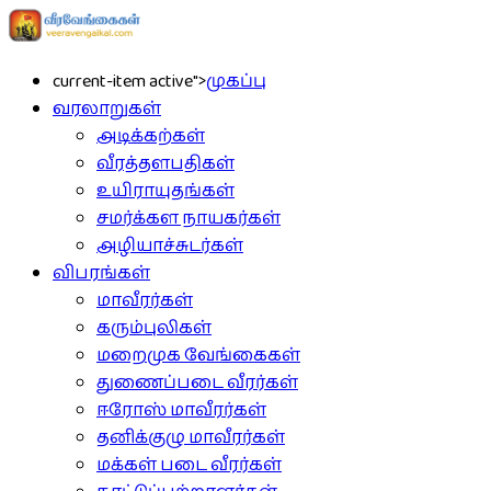
current-item active">
முகப்பு
வரலாறுகள்
அடிக்கற்கள்
வீரத்தளபதிகள்
உயிராயுதங்கள்
சமர்க்கள நாயகர்கள்
அழியாச்சுடர்கள்
விபரங்கள்
மாவீரர்கள்
கரும்புலிகள்
மறைமுக வேங்கைகள்
துணைப்படை வீரர்கள்
ஈரோஸ் மாவீரர்கள்
தனிக்குழு மாவீரர்கள்
மக்கள் படை வீரர்கள்