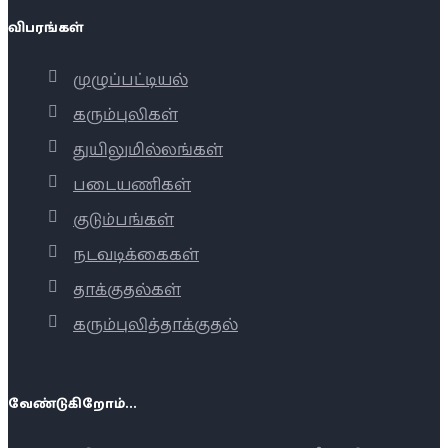
விபரங்கள்
முழுப்பட்டியல்
கரும்புலிகள்
துயிலுமில்லங்கள்
படையணிகள்
குடும்பங்கள்
நடவடிக்கைகள்
தாக்குதல்கள்
கரும்புலித்தாக்குதல்
வேண்டுகிறோம்...