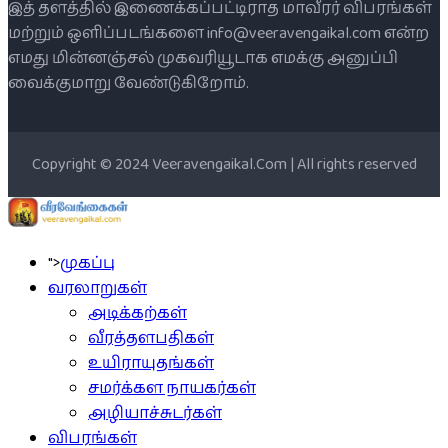
இத் தளத்தில் இணைக்கப்பட்டிராத மாவீரர் விபரங்கள்
மற்றும் ஒளிப்படங்களை info@veeravengaikal.com என்ற
எமது மின்னஞ்சல் முகவரியூடாக எமக்கு அனுப்பி
வைக்குமாறு வேண்டுகிறோம்.
Copyright © 2024 Veeravengaikal.Com | All rights reserved
">
முகப்பு
வரலாறுகள்
அடிக்கற்கள்
வீரத்தளபதிகள்
உயிராயுதங்கள்
சமர்க்கள நாயகர்கள்
அழியாச்சுடர்கள்
விபரங்கள்