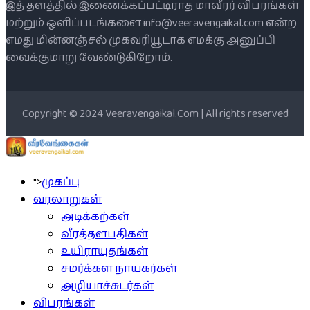
இத் தளத்தில் இணைக்கப்பட்டிராத மாவீரர் விபரங்கள்
மற்றும் ஒளிப்படங்களை info@veeravengaikal.com என்ற
எமது மின்னஞ்சல் முகவரியூடாக எமக்கு அனுப்பி
வைக்குமாறு வேண்டுகிறோம்.
Copyright © 2024 Veeravengaikal.Com | All rights reserved
">
முகப்பு
வரலாறுகள்
அடிக்கற்கள்
வீரத்தளபதிகள்
உயிராயுதங்கள்
சமர்க்கள நாயகர்கள்
அழியாச்சுடர்கள்
விபரங்கள்