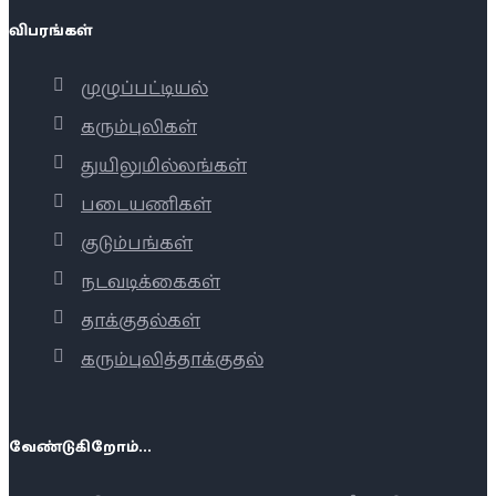
விபரங்கள்
முழுப்பட்டியல்
கரும்புலிகள்
துயிலுமில்லங்கள்
படையணிகள்
குடும்பங்கள்
நடவடிக்கைகள்
தாக்குதல்கள்
கரும்புலித்தாக்குதல்
வேண்டுகிறோம்...