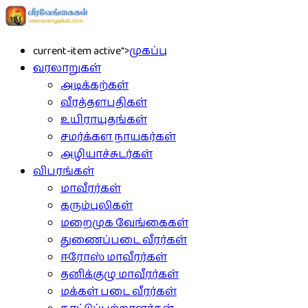
current-item active">
முகப்பு
வரலாறுகள்
அடிக்கற்கள்
வீரத்தளபதிகள்
உயிராயுதங்கள்
சமர்க்கள நாயகர்கள்
அழியாச்சுடர்கள்
விபரங்கள்
மாவீரர்கள்
கரும்புலிகள்
மறைமுக வேங்கைகள்
துணைப்படை வீரர்கள்
ஈரோஸ் மாவீரர்கள்
தனிக்குழு மாவீரர்கள்
மக்கள் படை வீரர்கள்