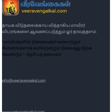
தாயக விடுதலைக்காய் வித்தாகிய மாவீரர்
விபரங்களை ஆவணப்படுத்தும் ஓர் தரவுத்தளம்.
“மாவீரர்களின் நினைவுகள் வரலாற்றுச்
சின்னங்களாக என்றென்றும் நிலைத்து நிற்க
வேண்டும் ”- தேசியத் தலைவர்
info@veeravengaikal.com
www.veeravengaikal.com