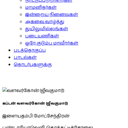
நாட்டுப்பற்றாளர்கள்
மாமனிதர்கள்
இன்றைய நினைவுகள்
அகவை வாழ்த்து
துயிலுமில்லங்கள்
படையணிகள்
ஒரே குடும்ப மாவீரர்கள்
படத்தொகுப்பு
பாடல்கள்
தொடர்புகளுக்கு
கப்டன் வளவர்கோன் (ஜீவகுமார்)
இளையதம்பி மோட்சேந்திரன்
பண்டாரியாவெளி, கொக்கட்டிச்சோலை