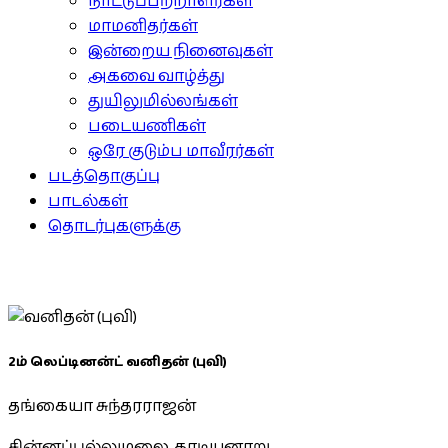
நாட்டுப்பற்றாளர்கள்
மாமனிதர்கள்
இன்றைய நினைவுகள்
அகவை வாழ்த்து
துயிலுமில்லங்கள்
படையணிகள்
ஒரே குடும்ப மாவீரர்கள்
படத்தொகுப்பு
பாடல்கள்
தொடர்புகளுக்கு
2ம் லெப்டினன்ட் வனிதன் (புவி)
தங்கையா சுந்தரராஜன்
சின்னப்புல்லுமலை, கரடியனாறு