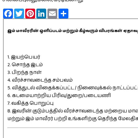
Facebook
Twitter
Pinterest
LinkedIn
Email
Share
இம் மாவீரரின் ஒளிப்படம் மற்றும் கீழ்வரும் விபரங்கள் 
1. இயற்பெயர்
2. சொந்த இடம்
3. பிறந்த நாள்
4. வீரச்சாவடைந்த சம்பவம்
5. வித்துடல் விதைக்கப்பட்ட / நினைவுக்கல் நாட்டப்பட
6. கடமையாற்றிய பிரிவு/துறை/படையணி
7. வகித்த பொறுப்பு
8. இவரின் குடும்பத்தில் வீரச்சாவடைந்த மற்றைய மாவீ
மற்றும் இம் மாவீரர் பற்றி உங்களிற்கு தெரிந்த மேலத