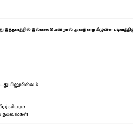
ஏதாவது இத்தளத்தில் இல்லையென்றால் அவற்றை கீழுள்ள படிவத்த
்ட துயிலுமில்லம்
ரர் விபரம்
ிக தகவல்கள்