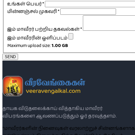
உங்கள் பெயர்
*
மின்னஞ்சல் முகவரி
*
இம் மாவீரர் பற்றிய தகவல்கள்
*
இம் மாவீரரின் ஒளிப்படம்
Maximum upload size:
1.00 GB
SEND
தாயக விடுதலைக்காய் வித்தாகிய மாவீரர்
விபரங்களை ஆவணப்படுத்தும் ஓர் தரவுத்தளம்.
“மாவீரர்களின் நினைவுகள் வரலாற்றுச் சின்னங்களாக