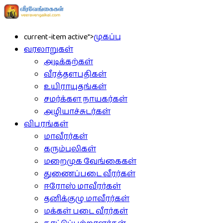
current-item active">
முகப்பு
வரலாறுகள்
அடிக்கற்கள்
வீரத்தளபதிகள்
உயிராயுதங்கள்
சமர்க்கள நாயகர்கள்
அழியாச்சுடர்கள்
விபரங்கள்
மாவீரர்கள்
கரும்புலிகள்
மறைமுக வேங்கைகள்
துணைப்படை வீரர்கள்
ஈரோஸ் மாவீரர்கள்
தனிக்குழு மாவீரர்கள்
மக்கள் படை வீரர்கள்