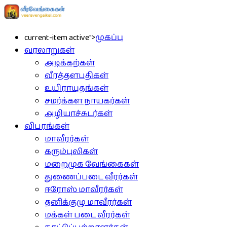
current-item active">
முகப்பு
வரலாறுகள்
அடிக்கற்கள்
வீரத்தளபதிகள்
உயிராயுதங்கள்
சமர்க்கள நாயகர்கள்
அழியாச்சுடர்கள்
விபரங்கள்
மாவீரர்கள்
கரும்புலிகள்
மறைமுக வேங்கைகள்
துணைப்படை வீரர்கள்
ஈரோஸ் மாவீரர்கள்
தனிக்குழு மாவீரர்கள்
மக்கள் படை வீரர்கள்