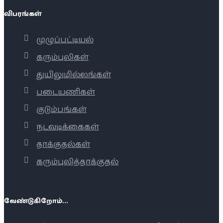
விபரங்கள்
முழுப்பட்டியல்
கரும்புலிகள்
துயிலுமில்லங்கள்
படையணிகள்
குடும்பங்கள்
நடவடிக்கைகள்
தாக்குதல்கள்
கரும்புலித்தாக்குதல்
வேண்டுகிறோம்...