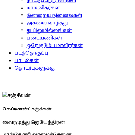
நாட்டுப்பற்றாளர்கள்
மாமனிதர்கள்
இன்றைய நினைவுகள்
அகவை வாழ்த்து
துயிலுமில்லங்கள்
படையணிகள்
ஒரே குடும்ப மாவீரர்கள்
படத்தொகுப்பு
பாடல்கள்
தொடர்புகளுக்கு
லெப்டினன்ட் சஞ்சீவன்
வைரமுத்து ஜெயேந்திரன்
மாங்கேணி, வாழைச்சேனை