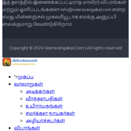
இத் தளத்தில் இணைக்கப்பட்டிராத மாவீரர் விபரங்கள்
மற்றும் ஒளிப்படங்களை info@veeravengaikal.com என்ற
எமது மின்னஞ்சல் முகவரியூடாக எமக்கு அனுப்பி
வைக்குமாறு வேண்டுகிறோம்.
Copyright © 2024 Veeravengaikal.Com | All rights reserved
">
முகப்பு
வரலாறுகள்
அடிக்கற்கள்
வீரத்தளபதிகள்
உயிராயுதங்கள்
சமர்க்கள நாயகர்கள்
அழியாச்சுடர்கள்
விபரங்கள்