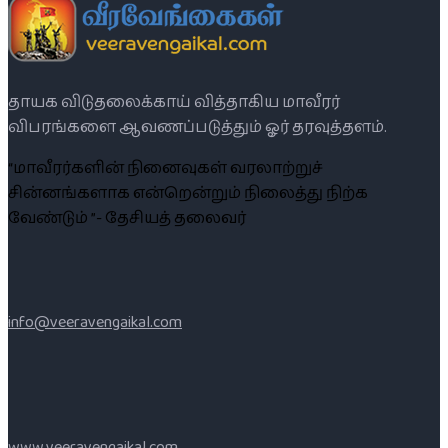
தாயக விடுதலைக்காய் வித்தாகிய மாவீரர்
விபரங்களை ஆவணப்படுத்தும் ஓர் தரவுத்தளம்.
“மாவீரர்களின் நினைவுகள் வரலாற்றுச்
சின்னங்களாக என்றென்றும் நிலைத்து நிற்க
வேண்டும் ”- தேசியத் தலைவர்
info@veeravengaikal.com
www.veeravengaikal.com