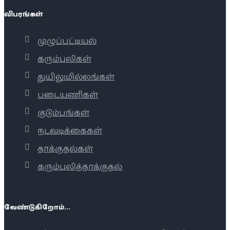
விபரங்கள்
முழுப்பட்டியல்
கரும்புலிகள்
துயிலுமில்லங்கள்
படையணிகள்
குடும்பங்கள்
நடவடிக்கைகள்
தாக்குதல்கள்
கரும்புலித்தாக்குதல்
வேண்டுகிறோம்...