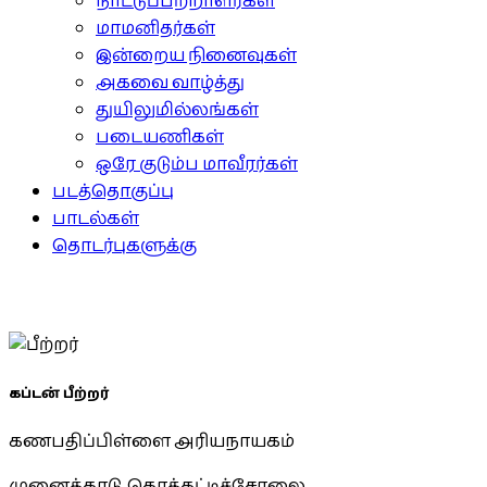
நாட்டுப்பற்றாளர்கள்
மாமனிதர்கள்
இன்றைய நினைவுகள்
அகவை வாழ்த்து
துயிலுமில்லங்கள்
படையணிகள்
ஒரே குடும்ப மாவீரர்கள்
படத்தொகுப்பு
பாடல்கள்
தொடர்புகளுக்கு
கப்டன் பீற்றர்
கணபதிப்பிள்ளை அரியநாயகம்
முனைக்காடு, கொக்கட்டிச்சோலை