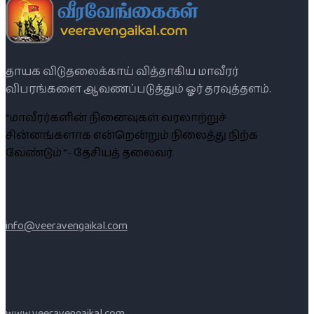
தாயக விடுதலைக்காய் வித்தாகிய மாவீரர்
விபரங்களை ஆவணப்படுத்தும் ஓர் தரவுத்தளம்.
“மாவீரர்களின் நினைவுகள் வரலாற்றுச்
சின்னங்களாக என்றென்றும் நிலைத்து நிற்க
வேண்டும் ”- தேசியத் தலைவர்
info@veeravengaikal.com
www.veeravengaikal.com