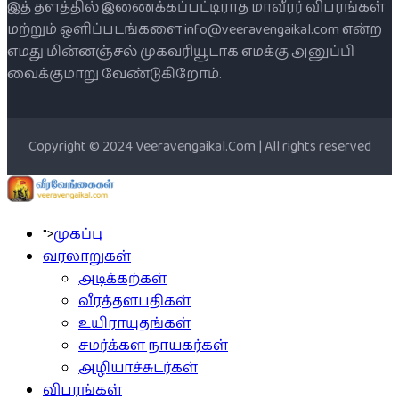
இத் தளத்தில் இணைக்கப்பட்டிராத மாவீரர் விபரங்கள்
மற்றும் ஒளிப்படங்களை info@veeravengaikal.com என்ற
எமது மின்னஞ்சல் முகவரியூடாக எமக்கு அனுப்பி
வைக்குமாறு வேண்டுகிறோம்.
Copyright © 2024 Veeravengaikal.Com | All rights reserved
">
முகப்பு
வரலாறுகள்
அடிக்கற்கள்
வீரத்தளபதிகள்
உயிராயுதங்கள்
சமர்க்கள நாயகர்கள்
அழியாச்சுடர்கள்
விபரங்கள்