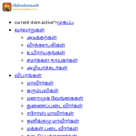
current-item active">
முகப்பு
வரலாறுகள்
அடிக்கற்கள்
வீரத்தளபதிகள்
உயிராயுதங்கள்
சமர்க்கள நாயகர்கள்
அழியாச்சுடர்கள்
விபரங்கள்
மாவீரர்கள்
கரும்புலிகள்
மறைமுக வேங்கைகள்
துணைப்படை வீரர்கள்
ஈரோஸ் மாவீரர்கள்
தனிக்குழு மாவீரர்கள்
மக்கள் படை வீரர்கள்