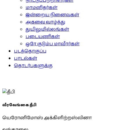
நாட்டுப்பற்றாளர்கள்
மாமனிதர்கள்
இன்றைய நினைவுகள்
அகவை வாழ்த்து
துயிலுமில்லங்கள்
படையணிகள்
ஒரே குடும்ப மாவீரர்கள்
படத்தொகுப்பு
பாடல்கள்
தொடர்புகளுக்கு
வீரவேங்கை தீபி
யெரோனிமோஸ் அக்கிளிற்றஸ்லினா
வங்காலை