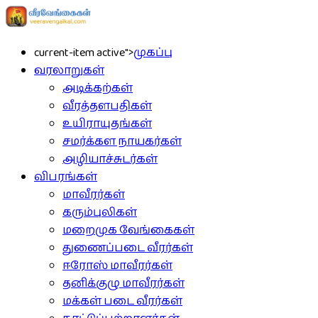
current-item active">
முகப்பு
வரலாறுகள்
அடிக்கற்கள்
வீரத்தளபதிகள்
உயிராயுதங்கள்
சமர்க்கள நாயகர்கள்
அழியாச்சுடர்கள்
விபரங்கள்
மாவீரர்கள்
கரும்புலிகள்
மறைமுக வேங்கைகள்
துணைப்படை வீரர்கள்
ஈரோஸ் மாவீரர்கள்
தனிக்குழு மாவீரர்கள்
மக்கள் படை வீரர்கள்