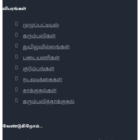
விபரங்கள்
முழுப்பட்டியல்
கரும்புலிகள்
துயிலுமில்லங்கள்
படையணிகள்
குடும்பங்கள்
நடவடிக்கைகள்
தாக்குதல்கள்
கரும்புலித்தாக்குதல்
வேண்டுகிறோம்...