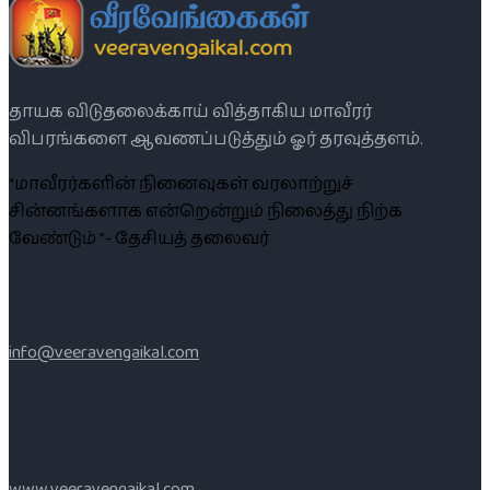
தாயக விடுதலைக்காய் வித்தாகிய மாவீரர்
விபரங்களை ஆவணப்படுத்தும் ஓர் தரவுத்தளம்.
“மாவீரர்களின் நினைவுகள் வரலாற்றுச்
சின்னங்களாக என்றென்றும் நிலைத்து நிற்க
வேண்டும் ”- தேசியத் தலைவர்
info@veeravengaikal.com
www.veeravengaikal.com