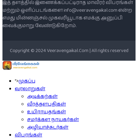
இத் தளத்தில் இணைக்கப்பட்டிராத மாவீரர் விபரங்கள்
மற்றும் ஒளிப்படங்களை info@veeravengaikal.com என்ற
எமது மின்னஞ்சல் முகவரியூடாக எமக்கு அனுப்பி
வைக்குமாறு வேண்டுகிறோம்.
Copyright © 2024 Veeravengaikal.Com | All rights reserved
">
முகப்பு
வரலாறுகள்
அடிக்கற்கள்
வீரத்தளபதிகள்
உயிராயுதங்கள்
சமர்க்கள நாயகர்கள்
அழியாச்சுடர்கள்
விபரங்கள்