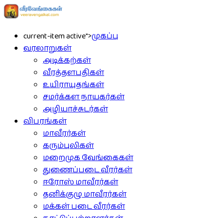
current-item active">
முகப்பு
வரலாறுகள்
அடிக்கற்கள்
வீரத்தளபதிகள்
உயிராயுதங்கள்
சமர்க்கள நாயகர்கள்
அழியாச்சுடர்கள்
விபரங்கள்
மாவீரர்கள்
கரும்புலிகள்
மறைமுக வேங்கைகள்
துணைப்படை வீரர்கள்
ஈரோஸ் மாவீரர்கள்
தனிக்குழு மாவீரர்கள்
மக்கள் படை வீரர்கள்