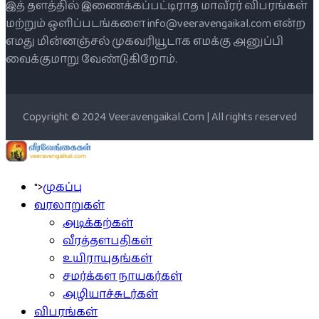
இத் தளத்தில் இணைக்கப்பட்டிராத மாவீரர் விபரங்கள்
மற்றும் ஒளிப்படங்களை info@veeravengaikal.com என்ற
எமது மின்னஞ்சல் முகவரியூடாக எமக்கு அனுப்பி
வைக்குமாறு வேண்டுகிறோம்.
Copyright © 2024 Veeravengaikal.Com | All rights reserved
">
முகப்பு
வரலாறுகள்
அடிக்கற்கள்
வீரத்தளபதிகள்
உயிராயுதங்கள்
சமர்க்கள நாயகர்கள்
அழியாச்சுடர்கள்
விபரங்கள்