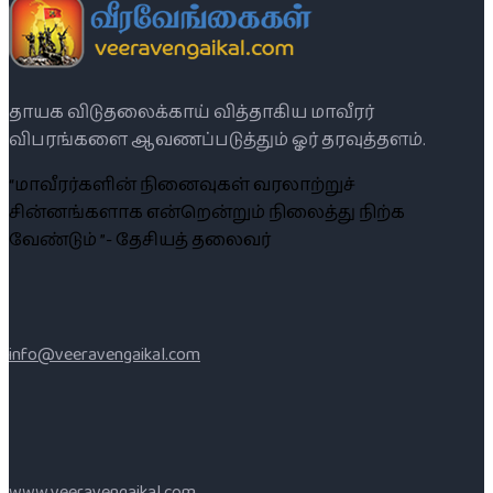
தாயக விடுதலைக்காய் வித்தாகிய மாவீரர்
விபரங்களை ஆவணப்படுத்தும் ஓர் தரவுத்தளம்.
“மாவீரர்களின் நினைவுகள் வரலாற்றுச்
சின்னங்களாக என்றென்றும் நிலைத்து நிற்க
வேண்டும் ”- தேசியத் தலைவர்
info@veeravengaikal.com
www.veeravengaikal.com