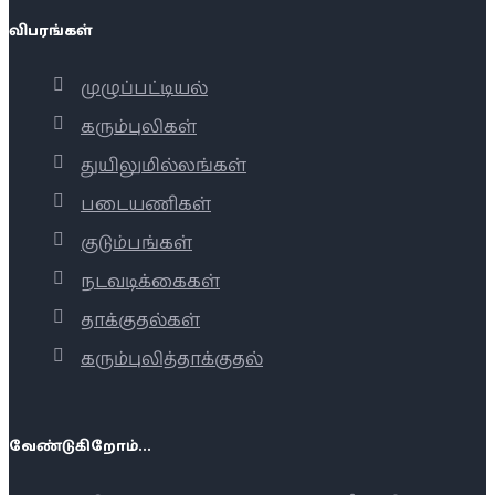
விபரங்கள்
முழுப்பட்டியல்
கரும்புலிகள்
துயிலுமில்லங்கள்
படையணிகள்
குடும்பங்கள்
நடவடிக்கைகள்
தாக்குதல்கள்
கரும்புலித்தாக்குதல்
வேண்டுகிறோம்...