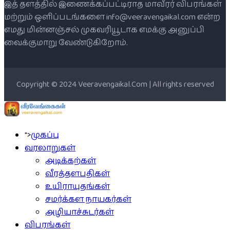
இத் தளத்தில் இணைக்கப்பட்டிராத மாவீரர் விபரங்கள்
மற்றும் ஒளிப்படங்களை info@veeravengaikal.com என்ற
எமது மின்னஞ்சல் முகவரியூடாக எமக்கு அனுப்பி
வைக்குமாறு வேண்டுகிறோம்.
Copyright © 2024 Veeravengaikal.Com | All rights reserved
">
முகப்பு
வரலாறுகள்
அடிக்கற்கள்
வீரத்தளபதிகள்
உயிராயுதங்கள்
சமர்க்கள நாயகர்கள்
அழியாச்சுடர்கள்
விபரங்கள்