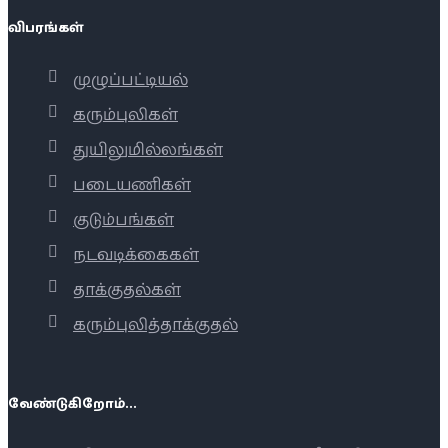
விபரங்கள்
முழுப்பட்டியல்
கரும்புலிகள்
துயிலுமில்லங்கள்
படையணிகள்
குடும்பங்கள்
நடவடிக்கைகள்
தாக்குதல்கள்
கரும்புலித்தாக்குதல்
வேண்டுகிறோம்...