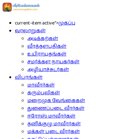
current-item active">
முகப்பு
வரலாறுகள்
அடிக்கற்கள்
வீரத்தளபதிகள்
உயிராயுதங்கள்
சமர்க்கள நாயகர்கள்
அழியாச்சுடர்கள்
விபரங்கள்
மாவீரர்கள்
கரும்புலிகள்
மறைமுக வேங்கைகள்
துணைப்படை வீரர்கள்
ஈரோஸ் மாவீரர்கள்
தனிக்குழு மாவீரர்கள்
மக்கள் படை வீரர்கள்