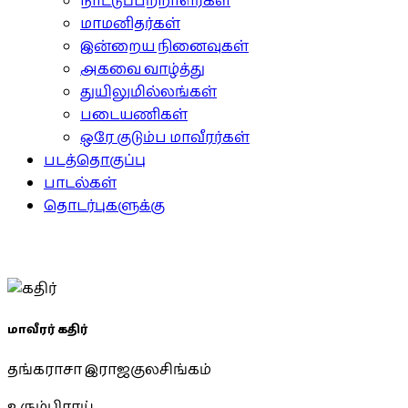
நாட்டுப்பற்றாளர்கள்
மாமனிதர்கள்
இன்றைய நினைவுகள்
அகவை வாழ்த்து
துயிலுமில்லங்கள்
படையணிகள்
ஒரே குடும்ப மாவீரர்கள்
படத்தொகுப்பு
பாடல்கள்
தொடர்புகளுக்கு
மாவீரர் கதிர்
தங்கராசா இராஜகுலசிங்கம்
உரும்பிராய்