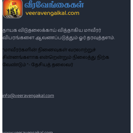
தாயக விடுதலைக்காய் வித்தாகிய மாவீரர்
விபரங்களை ஆவணப்படுத்தும் ஓர் தரவுத்தளம்.
“மாவீரர்களின் நினைவுகள் வரலாற்றுச்
சின்னங்களாக என்றென்றும் நிலைத்து நிற்க
வேண்டும் ”- தேசியத் தலைவர்
info@veeravengaikal.com
www.veeravengaikal.com