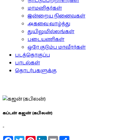
நாட்டுப்பற்றாளர்கள்
மாமனிதர்கள்
இன்றைய நினைவுகள்
அகவை வாழ்த்து
துயிலுமில்லங்கள்
படையணிகள்
ஒரே குடும்ப மாவீரர்கள்
படத்தொகுப்பு
பாடல்கள்
தொடர்புகளுக்கு
கப்டன் கஜன் (கபிலன்)
-
Facebook
Twitter
Pinterest
LinkedIn
Email
Share