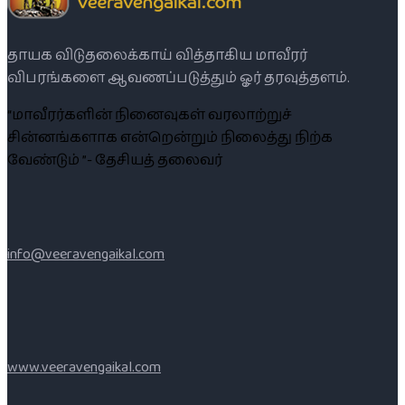
தாயக விடுதலைக்காய் வித்தாகிய மாவீரர்
விபரங்களை ஆவணப்படுத்தும் ஓர் தரவுத்தளம்.
“மாவீரர்களின் நினைவுகள் வரலாற்றுச்
சின்னங்களாக என்றென்றும் நிலைத்து நிற்க
வேண்டும் ”- தேசியத் தலைவர்
info@veeravengaikal.com
www.veeravengaikal.com