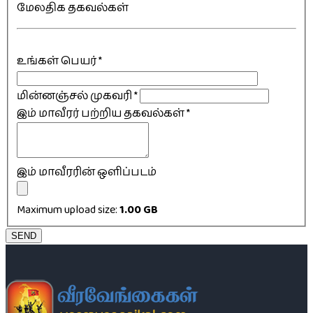
மேலதிக தகவல்கள்
உங்கள் பெயர்
*
மின்னஞ்சல் முகவரி
*
இம் மாவீரர் பற்றிய தகவல்கள்
*
இம் மாவீரரின் ஒளிப்படம்
Maximum upload size:
1.00 GB
SEND