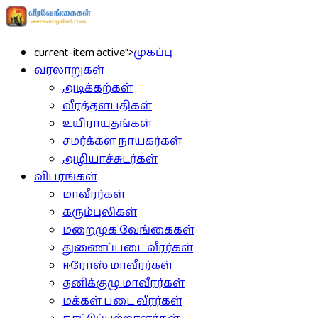
current-item active">
முகப்பு
வரலாறுகள்
அடிக்கற்கள்
வீரத்தளபதிகள்
உயிராயுதங்கள்
சமர்க்கள நாயகர்கள்
அழியாச்சுடர்கள்
விபரங்கள்
மாவீரர்கள்
கரும்புலிகள்
மறைமுக வேங்கைகள்
துணைப்படை வீரர்கள்
ஈரோஸ் மாவீரர்கள்
தனிக்குழு மாவீரர்கள்
மக்கள் படை வீரர்கள்