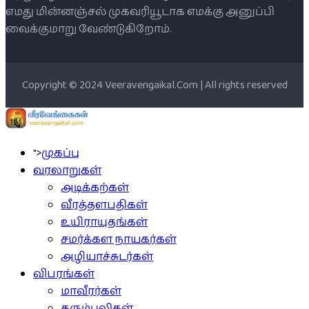
எமது மின்னஞ்சல் முகவரியூடாக எமக்கு அனுப்பி
வைக்குமாறு வேண்டுகிறோம்.
Copyright © 2024 Veeravengaikal.Com | All rights reserved
">
முகப்பு
வரலாறுகள்
அடிக்கற்கள்
வீரத்தளபதிகள்
உயிராயுதங்கள்
சமர்க்கள நாயகர்கள்
அழியாச்சுடர்கள்
விபரங்கள்
மாவீரர்கள்
கரும்புலிகள்