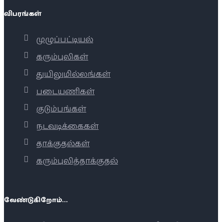
விபரங்கள்
முழுப்பட்டியல்
கரும்புலிகள்
துயிலுமில்லங்கள்
படையணிகள்
குடும்பங்கள்
நடவடிக்கைகள்
தாக்குதல்கள்
கரும்புலித்தாக்குதல்
வேண்டுகிறோம்...