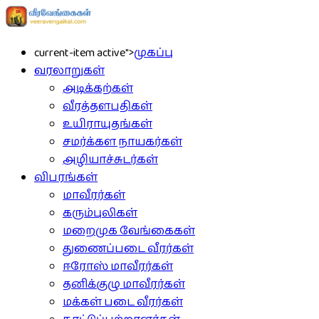
current-item active">
முகப்பு
வரலாறுகள்
அடிக்கற்கள்
வீரத்தளபதிகள்
உயிராயுதங்கள்
சமர்க்கள நாயகர்கள்
அழியாச்சுடர்கள்
விபரங்கள்
மாவீரர்கள்
கரும்புலிகள்
மறைமுக வேங்கைகள்
துணைப்படை வீரர்கள்
ஈரோஸ் மாவீரர்கள்
தனிக்குழு மாவீரர்கள்
மக்கள் படை வீரர்கள்