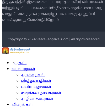
இத் தளத்தில் இணைக்கப்பட்டிராத மாவீரர் விபரங்கள்
மற்றும் ஒளிப்படங்களை info@veeravengaikal.com என்ற
எமது மின்னஞ்சல் முகவரியூடாக எமக்கு அனுப்பி
வைக்குமாறு வேண்டுகிறோம்.
Copyright © 2024 Veeravengaikal.Com | All rights reserved
">
முகப்பு
வரலாறுகள்
அடிக்கற்கள்
வீரத்தளபதிகள்
உயிராயுதங்கள்
சமர்க்கள நாயகர்கள்
அழியாச்சுடர்கள்
விபரங்கள்