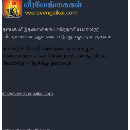
தாயக விடுதலைக்காய் வித்தாகிய மாவீரர்
விபரங்களை ஆவணப்படுத்தும் ஓர் தரவுத்தளம்.
“மாவீரர்களின் நினைவுகள் வரலாற்றுச்
சின்னங்களாக என்றென்றும் நிலைத்து நிற்க
வேண்டும் ”- தேசியத் தலைவர்
info@veeravengaikal.com
www.veeravengaikal.com