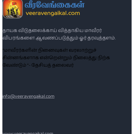
தாயக விடுதலைக்காய் வித்தாகிய மாவீரர்
விபரங்களை ஆவணப்படுத்தும் ஓர் தரவுத்தளம்.
“மாவீரர்களின் நினைவுகள் வரலாற்றுச்
சின்னங்களாக என்றென்றும் நிலைத்து நிற்க
வேண்டும் ”- தேசியத் தலைவர்
info@veeravengaikal.com
www.veeravengaikal.com