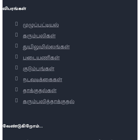
விபரங்கள்
முழுப்பட்டியல்
கரும்புலிகள்
துயிலுமில்லங்கள்
படையணிகள்
குடும்பங்கள்
நடவடிக்கைகள்
தாக்குதல்கள்
கரும்புலித்தாக்குதல்
வேண்டுகிறோம்...