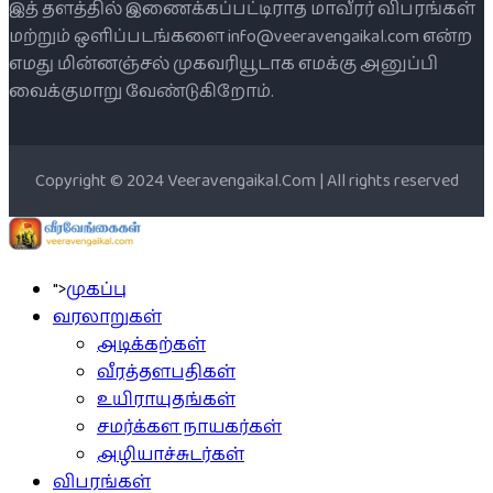
இத் தளத்தில் இணைக்கப்பட்டிராத மாவீரர் விபரங்கள்
மற்றும் ஒளிப்படங்களை info@veeravengaikal.com என்ற
எமது மின்னஞ்சல் முகவரியூடாக எமக்கு அனுப்பி
வைக்குமாறு வேண்டுகிறோம்.
Copyright © 2024 Veeravengaikal.Com | All rights reserved
">
முகப்பு
வரலாறுகள்
அடிக்கற்கள்
வீரத்தளபதிகள்
உயிராயுதங்கள்
சமர்க்கள நாயகர்கள்
அழியாச்சுடர்கள்
விபரங்கள்