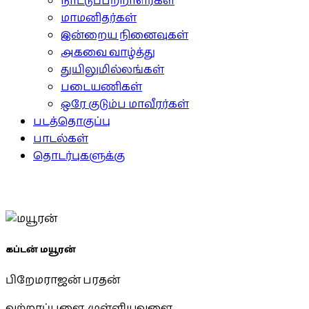
நாட்டுப்பற்றாளர்கள்
மாமனிதர்கள்
இன்றைய நினைவுகள்
அகவை வாழ்த்து
துயிலுமில்லங்கள்
படையணிகள்
ஒரே குடும்ப மாவீரர்கள்
படத்தொகுப்பு
பாடல்கள்
தொடர்புகளுக்கு
கப்டன் மயூரன்
பிறேமராஜன் பரதன்
வற்றாப்பளை, முள்ளியவளை