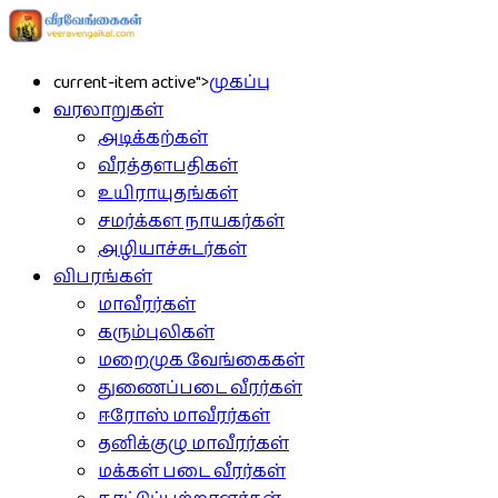
current-item active">
முகப்பு
வரலாறுகள்
அடிக்கற்கள்
வீரத்தளபதிகள்
உயிராயுதங்கள்
சமர்க்கள நாயகர்கள்
அழியாச்சுடர்கள்
விபரங்கள்
மாவீரர்கள்
கரும்புலிகள்
மறைமுக வேங்கைகள்
துணைப்படை வீரர்கள்
ஈரோஸ் மாவீரர்கள்
தனிக்குழு மாவீரர்கள்
மக்கள் படை வீரர்கள்