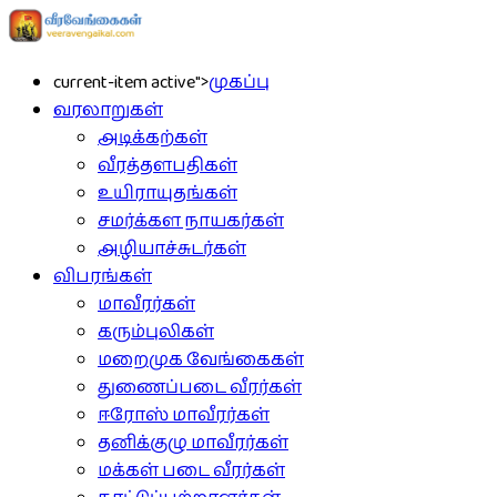
current-item active">
முகப்பு
வரலாறுகள்
அடிக்கற்கள்
வீரத்தளபதிகள்
உயிராயுதங்கள்
சமர்க்கள நாயகர்கள்
அழியாச்சுடர்கள்
விபரங்கள்
மாவீரர்கள்
கரும்புலிகள்
மறைமுக வேங்கைகள்
துணைப்படை வீரர்கள்
ஈரோஸ் மாவீரர்கள்
தனிக்குழு மாவீரர்கள்
மக்கள் படை வீரர்கள்