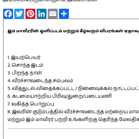
Facebook
Twitter
Pinterest
LinkedIn
Email
Share
இம் மாவீரரின் ஒளிப்படம் மற்றும் கீழ்வரும் விபரங்கள் 
1. இயற்பெயர்
2. சொந்த இடம்
3. பிறந்த நாள்
4. வீரச்சாவடைந்த சம்பவம்
5. வித்துடல் விதைக்கப்பட்ட / நினைவுக்கல் நாட்டப்பட
6. கடமையாற்றிய பிரிவு/துறை/படையணி
7. வகித்த பொறுப்பு
8. இவரின் குடும்பத்தில் வீரச்சாவடைந்த மற்றைய மாவீ
மற்றும் இம் மாவீரர் பற்றி உங்களிற்கு தெரிந்த மேலத