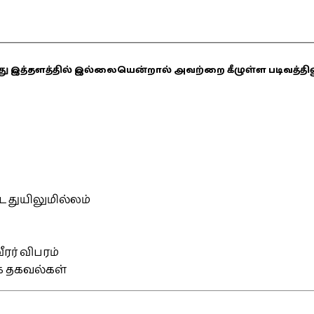
ஏதாவது இத்தளத்தில் இல்லையென்றால் அவற்றை கீழுள்ள படிவத்த
்ட துயிலுமில்லம்
ரர் விபரம்
ிக தகவல்கள்