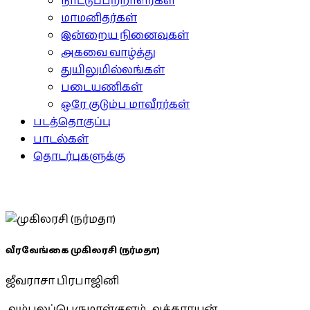
நாட்டுப்பற்றாளர்கள்
மாமனிதர்கள்
இன்றைய நினைவுகள்
அகவை வாழ்த்து
துயிலுமில்லங்கள்
படையணிகள்
ஒரே குடும்ப மாவீரர்கள்
படத்தொகுப்பு
பாடல்கள்
தொடர்புகளுக்கு
வீரவேங்கை முகிலரசி (நர்மதா)
ஜீவராசா பிரபாஜினி
அம்பலப்பெருமாள்குளம், அக்கராயன்