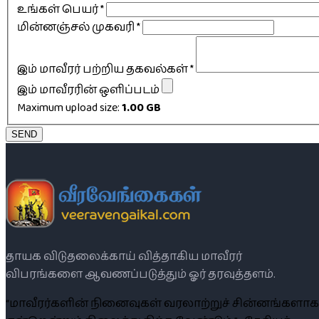
உங்கள் பெயர்
*
மின்னஞ்சல் முகவரி
*
இம் மாவீரர் பற்றிய தகவல்கள்
*
இம் மாவீரரின் ஒளிப்படம்
Maximum upload size:
1.00 GB
SEND
தாயக விடுதலைக்காய் வித்தாகிய மாவீரர்
விபரங்களை ஆவணப்படுத்தும் ஓர் தரவுத்தளம்.
“மாவீரர்களின் நினைவுகள் வரலாற்றுச் சின்னங்களாக