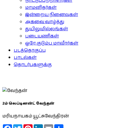
நாட்டுப்பற்றாளர்கள்
மாமனிதர்கள்
இன்றைய நினைவுகள்
அகவை வாழ்த்து
துயிலுமில்லங்கள்
படையணிகள்
ஒரே குடும்ப மாவீரர்கள்
படத்தொகுப்பு
பாடல்கள்
தொடர்புகளுக்கு
2ம் லெப்டினன்ட் வேந்தன்
மரியநாயகம் யூட்சுவேந்திரன்
Facebook
Twitter
Pinterest
LinkedIn
Email
Share