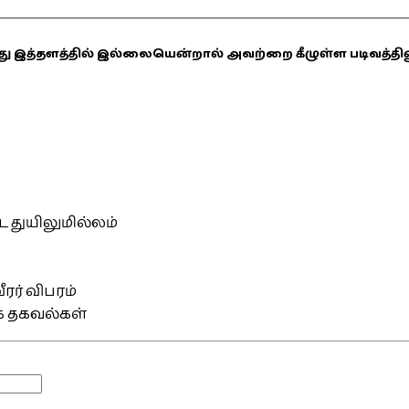
ஏதாவது இத்தளத்தில் இல்லையென்றால் அவற்றை கீழுள்ள படிவத்த
்ட துயிலுமில்லம்
ரர் விபரம்
ிக தகவல்கள்