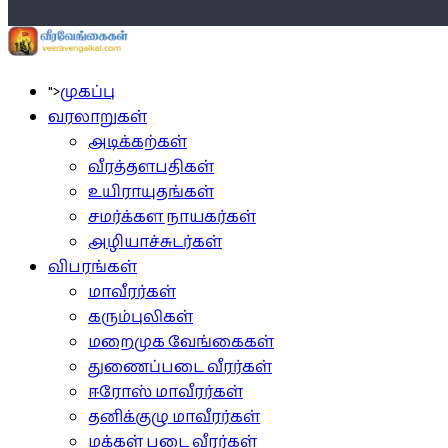
">
முகப்பு
வரலாறுகள்
அடிக்கற்கள்
வீரத்தளபதிகள்
உயிராயுதங்கள்
சமர்க்கள நாயகர்கள்
அழியாச்சுடர்கள்
விபரங்கள்
மாவீரர்கள்
கரும்புலிகள்
மறைமுக வேங்கைகள்
துணைப்படை வீரர்கள்
ஈரோஸ் மாவீரர்கள்
தனிக்குழு மாவீரர்கள்
மக்கள் படை வீரர்கள்