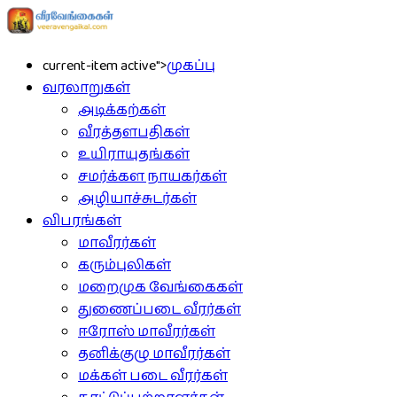
current-item active">
முகப்பு
வரலாறுகள்
அடிக்கற்கள்
வீரத்தளபதிகள்
உயிராயுதங்கள்
சமர்க்கள நாயகர்கள்
அழியாச்சுடர்கள்
விபரங்கள்
மாவீரர்கள்
கரும்புலிகள்
மறைமுக வேங்கைகள்
துணைப்படை வீரர்கள்
ஈரோஸ் மாவீரர்கள்
தனிக்குழு மாவீரர்கள்
மக்கள் படை வீரர்கள்