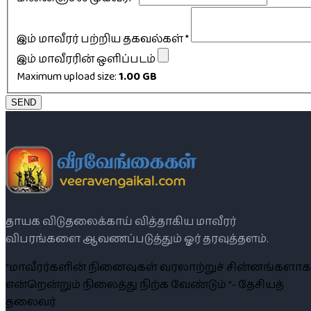
இம் மாவீரர் பற்றிய தகவல்கள்
*
இம் மாவீரரின் ஒளிப்படம்
Maximum upload size:
1.00 GB
SEND
தாயக விடுதலைக்காய் வித்தாகிய மாவீரர்
விபரங்களை ஆவணப்படுத்தும் ஓர் தரவுத்தளம்.
“மாவீரர்களின் நினைவுகள் வரலாற்றுச் சின்னங்களாக
என்றென்றும் நிலைத்து நிற்க வேண்டும் ”- தேசியத்
தலைவர்