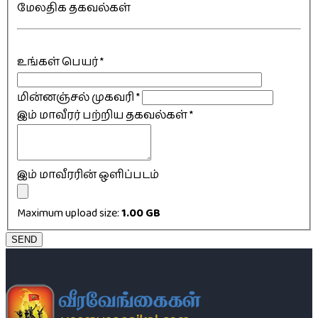
மேலதிக தகவல்கள்
உங்கள் பெயர்
*
மின்னஞ்சல் முகவரி
*
இம் மாவீரர் பற்றிய தகவல்கள்
*
இம் மாவீரரின் ஒளிப்படம்
Maximum upload size:
1.00 GB
SEND