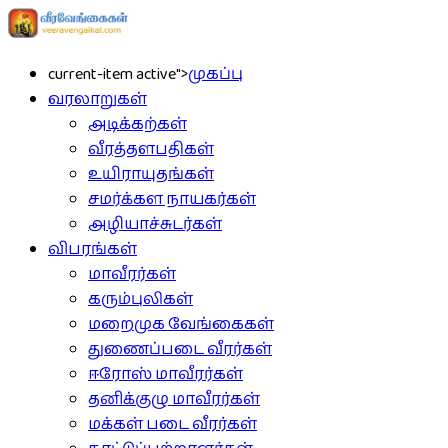
current-item active">
முகப்பு
வரலாறுகள்
அடிக்கற்கள்
வீரத்தளபதிகள்
உயிராயுதங்கள்
சமர்க்கள நாயகர்கள்
அழியாச்சுடர்கள்
விபரங்கள்
மாவீரர்கள்
கரும்புலிகள்
மறைமுக வேங்கைகள்
துணைப்படை வீரர்கள்
ஈரோஸ் மாவீரர்கள்
தனிக்குழு மாவீரர்கள்
மக்கள் படை வீரர்கள்