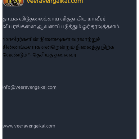
தாயக விடுதலைக்காய் வித்தாகிய மாவீரர்
விபரங்களை ஆவணப்படுத்தும் ஓர் தரவுத்தளம்.
“மாவீரர்களின் நினைவுகள் வரலாற்றுச்
சின்னங்களாக என்றென்றும் நிலைத்து நிற்க
வேண்டும் ”- தேசியத் தலைவர்
info@veeravengaikal.com
www.veeravengaikal.com