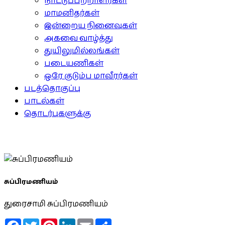
நாட்டுப்பற்றாளர்கள்
மாமனிதர்கள்
இன்றைய நினைவுகள்
அகவை வாழ்த்து
துயிலுமில்லங்கள்
படையணிகள்
ஒரே குடும்ப மாவீரர்கள்
படத்தொகுப்பு
பாடல்கள்
தொடர்புகளுக்கு
சுப்பிரமணியம்
துரைசாமி சுப்பிரமணியம்
Facebook
Twitter
Pinterest
LinkedIn
Email
Share