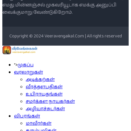
எமது மின்னஞ்சல் முகவரியூடாக எமக்கு அனுப்பி
வைக்குமாறு வேண்டுகிறோம்.
Copyright © 2024 Veeravengaikal.Com | All rights reserved
">
முகப்பு
வரலாறுகள்
அடிக்கற்கள்
வீரத்தளபதிகள்
உயிராயுதங்கள்
சமர்க்கள நாயகர்கள்
அழியாச்சுடர்கள்
விபரங்கள்
மாவீரர்கள்
கரும்புலிகள்