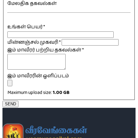
மேலதிக தகவல்கள்
உங்கள் பெயர்
*
மின்னஞ்சல் முகவரி
*
இம் மாவீரர் பற்றிய தகவல்கள்
*
இம் மாவீரரின் ஒளிப்படம்
Maximum upload size:
1.00 GB
SEND