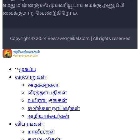
எமது மின்னஞ்சல் முகவரியூடாக எமக்கு அனுப்பி
வைக்குமாறு வேண்டுகிறோம்.
Copyright © 2024 Veeravengaikal.Com | All rights reserved
">
முகப்பு
வரலாறுகள்
அடிக்கற்கள்
வீரத்தளபதிகள்
உயிராயுதங்கள்
சமர்க்கள நாயகர்கள்
அழியாச்சுடர்கள்
விபரங்கள்
மாவீரர்கள்
கரும்புலிகள்