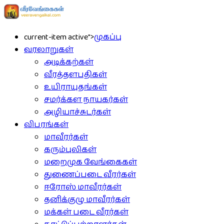
current-item active">
முகப்பு
வரலாறுகள்
அடிக்கற்கள்
வீரத்தளபதிகள்
உயிராயுதங்கள்
சமர்க்கள நாயகர்கள்
அழியாச்சுடர்கள்
விபரங்கள்
மாவீரர்கள்
கரும்புலிகள்
மறைமுக வேங்கைகள்
துணைப்படை வீரர்கள்
ஈரோஸ் மாவீரர்கள்
தனிக்குழு மாவீரர்கள்
மக்கள் படை வீரர்கள்