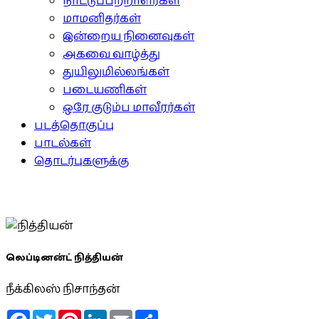
நாட்டுப்பற்றாளர்கள்
மாமனிதர்கள்
இன்றைய நினைவுகள்
அகவை வாழ்த்து
துயிலுமில்லங்கள்
படையணிகள்
ஒரே குடும்ப மாவீரர்கள்
படத்தொகுப்பு
பாடல்கள்
தொடர்புகளுக்கு
லெப்டினன்ட் நித்தியன்
நீக்கிலஸ் நிசாந்தன்
Facebook
Twitter
Pinterest
LinkedIn
Email
Share