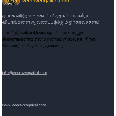
தாயக விடுதலைக்காய் வித்தாகிய மாவீரர்
விபரங்களை ஆவணப்படுத்தும் ஓர் தரவுத்தளம்.
“மாவீரர்களின் நினைவுகள் வரலாற்றுச்
சின்னங்களாக என்றென்றும் நிலைத்து நிற்க
வேண்டும் ”- தேசியத் தலைவர்
info@veeravengaikal.com
www.veeravengaikal.com