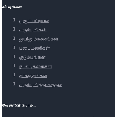
விபரங்கள்
முழுப்பட்டியல்
கரும்புலிகள்
துயிலுமில்லங்கள்
படையணிகள்
குடும்பங்கள்
நடவடிக்கைகள்
தாக்குதல்கள்
கரும்புலித்தாக்குதல்
வேண்டுகிறோம்...