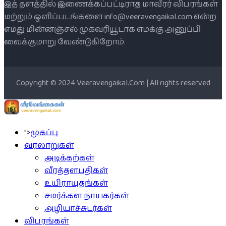
இத் தளத்தில் இணைக்கப்பட்டிராத மாவீரர் விபரங்கள்
மற்றும் ஒளிப்படங்களை info@veeravengaikal.com என்ற
எமது மின்னஞ்சல் முகவரியூடாக எமக்கு அனுப்பி
வைக்குமாறு வேண்டுகிறோம்.
Copyright © 2024 Veeravengaikal.Com | All rights reserved
">
முகப்பு
வரலாறுகள்
அடிக்கற்கள்
வீரத்தளபதிகள்
உயிராயுதங்கள்
சமர்க்கள நாயகர்கள்
அழியாச்சுடர்கள்
விபரங்கள்