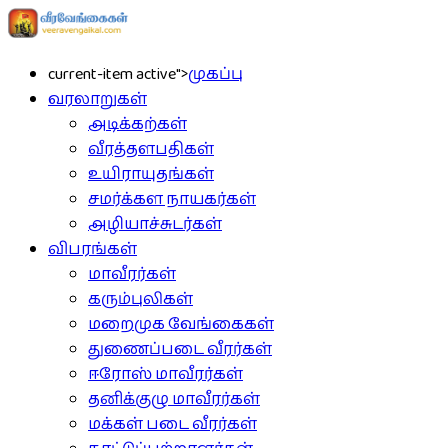
current-item active">
முகப்பு
வரலாறுகள்
அடிக்கற்கள்
வீரத்தளபதிகள்
உயிராயுதங்கள்
சமர்க்கள நாயகர்கள்
அழியாச்சுடர்கள்
விபரங்கள்
மாவீரர்கள்
கரும்புலிகள்
மறைமுக வேங்கைகள்
துணைப்படை வீரர்கள்
ஈரோஸ் மாவீரர்கள்
தனிக்குழு மாவீரர்கள்
மக்கள் படை வீரர்கள்