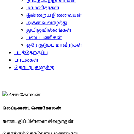
நாட்டுப்பற்றாளர்கள்
மாமனிதர்கள்
இன்றைய நினைவுகள்
அகவை வாழ்த்து
துயிலுமில்லங்கள்
படையணிகள்
ஒரே குடும்ப மாவீரர்கள்
படத்தொகுப்பு
பாடல்கள்
தொடர்புகளுக்கு
லெப்டினன்ட் செங்கோலன்
கணபதிப்பிள்ளை சிவநாதன்
கொக்குத்தொடுவாய், மணலாறு