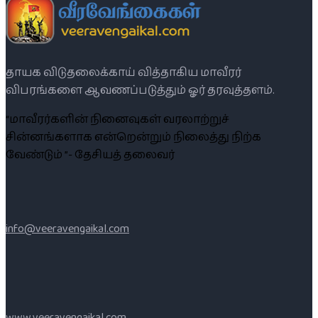
தாயக விடுதலைக்காய் வித்தாகிய மாவீரர்
விபரங்களை ஆவணப்படுத்தும் ஓர் தரவுத்தளம்.
“மாவீரர்களின் நினைவுகள் வரலாற்றுச்
சின்னங்களாக என்றென்றும் நிலைத்து நிற்க
வேண்டும் ”- தேசியத் தலைவர்
info@veeravengaikal.com
www.veeravengaikal.com